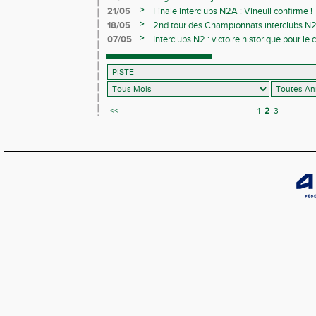
>
21/05
Finale interclubs N2A : Vineuil confirme !
>
18/05
2nd tour des Championnats interclubs N
départ 7h35 !
>
07/05
Interclubs N2 : victoire historique pour le c
<<
1
2
3