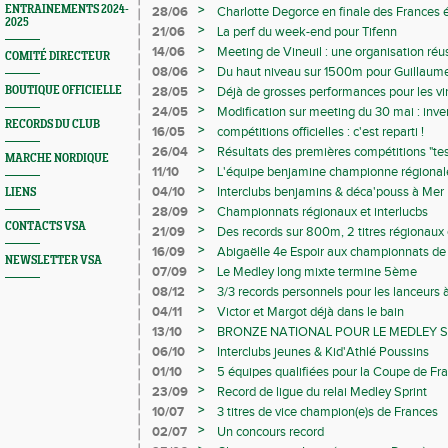
>
ENTRAINEMENTS 2024-
28/06
Charlotte Degorce en finale des Frances é
2025
>
21/06
La perf du week-end pour Tifenn
>
14/06
Meeting de Vineuil : une organisation réus
COMITÉ DIRECTEUR
>
08/06
Du haut niveau sur 1500m pour Guillaume
>
BOUTIQUE OFFICIELLE
28/05
Déjà de grosses performances pour les vi
>
24/05
Modification sur meeting du 30 mai : inve
RECORDS DU CLUB
haies hommes et femmes
>
16/05
compétitions officielles : c'est reparti !
>
26/04
Résultats des premières compétitions "tes
MARCHE NORDIQUE
>
11/10
L'équipe benjamine championne régionale
>
04/10
Interclubs benjamins & déca'pouss à Mer
LIENS
>
28/09
Championnats régionaux et interlucbs
CONTACTS VSA
>
21/09
Des records sur 800m, 2 titres régionaux 
week-end des 19 & 20 septembre 2020
>
16/09
Abigaëlle 4e Espoir aux championnats de
NEWSLETTER VSA
>
07/09
Le Medley long mixte termine 5ème
>
08/12
3/3 records personnels pour les lanceurs à
>
04/11
Victor et Margot déjà dans le bain
>
13/10
BRONZE NATIONAL POUR LE MEDLEY S
>
06/10
Interclubs jeunes & Kid'Athlé Poussins
>
01/10
5 équipes qualifiées pour la Coupe de Fran
>
23/09
Record de ligue du relai Medley Sprint
>
10/07
3 titres de vice champion(e)s de Frances
>
02/07
Un concours record