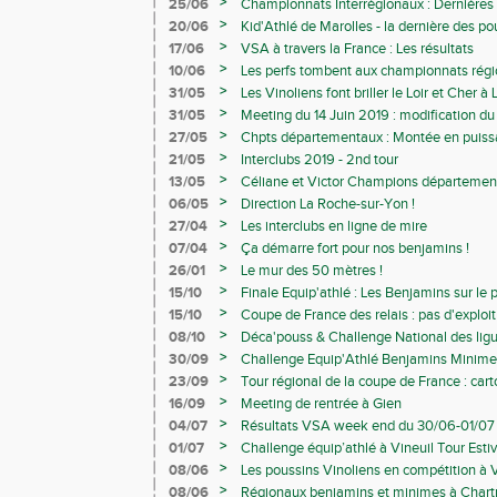
>
25/06
Championnats Interrégionaux : Dernières 
>
20/06
Kid'Athlé de Marolles - la dernière des po
>
17/06
VSA à travers la France : Les résultats
>
10/06
Les perfs tombent aux championnats rég
>
31/05
Les Vinoliens font briller le Loir et Cher à
>
31/05
Meeting du 14 Juin 2019 : modification 
>
27/05
Chpts départementaux : Montée en puis
>
21/05
Interclubs 2019 - 2nd tour
>
13/05
Céliane et Victor Champions département
>
06/05
Direction La Roche-sur-Yon !
>
27/04
Les interclubs en ligne de mire
>
07/04
Ça démarre fort pour nos benjamins !
>
26/01
Le mur des 50 mètres !
>
15/10
Finale Equip'athlé : Les Benjamins sur le 
Saumur
>
15/10
Coupe de France des relais : pas d'exploit
pour Vineuil
>
08/10
Déca'pouss & Challenge National des lig
de VSA sur la piste
>
30/09
Challenge Equip'Athlé Benjamins Minimes
place pour les Benjamines !
>
23/09
Tour régional de la coupe de France : cart
>
16/09
Meeting de rentrée à Gien
>
04/07
Résultats VSA week end du 30/06-01/07
>
01/07
Challenge équip’athlé à Vineuil Tour Estiv
>
08/06
Les poussins Vinoliens en compétition à
>
08/06
Régionaux benjamins et minimes à Chart