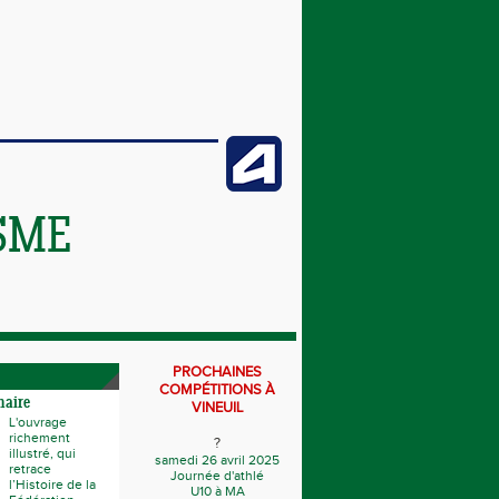
SME
PROCHAINES
COMPÉTITIONS À
naire
VINEUIL
L'ouvrage
richement
?
illustré, qui
samedi 26 avril 2025
retrace
Journée d'athlé
l’Histoire de la
U10 à MA