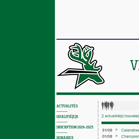
V
ACTUALITÉS
2 actualité(s) trouvée(s
QUALIFIÉ(E)S
INSCRPTION 2024-2025
>
31/08
Calendrie
>
01/08
Championna
HORAIRES