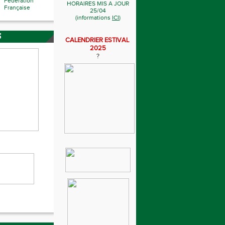
Fédération
HORAIRES MIS A JOUR
Française
25/04
(informations
ICI
)
S
CALENDRIER ESTIVAL
2025
?