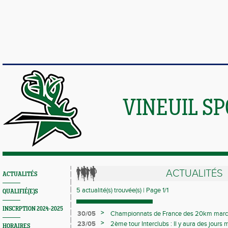
VINEUIL S
ACTUALITÉS
ACTUALITÉS
5 actualité(s) trouvée(s) | Page 1/1
QUALIFIÉ(E)S
INSCRPTION 2024-2025
>
30/05
Championnats de France des 20km marche
TOP10 à Gien
>
23/05
2ème tour Interclubs : Il y aura des jours 
HORAIRES