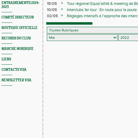
>
ENTRAINEMENTS 2024-
15/05
Tour régional Equip'athlé & meeting de Bl
2025
>
10/05
Interclubs 1er tour : En route pour la poul
>
02/05
Réglages intensifs à l'approche des interc
COMITÉ DIRECTEUR
BOUTIQUE OFFICIELLE
RECORDS DU CLUB
MARCHE NORDIQUE
LIENS
CONTACTS VSA
NEWSLETTER VSA