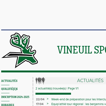
VINEUIL S
ACTUALITÉS
ACTUALITÉS
2 actualité(s) trouvée(s) | Page 1/1
QUALIFIÉ(E)S
INSCRPTION 2024-2025
>
22/04
Week-end de préparation pour les Interclu
compétitions
>
17/04
Equip’athlé tour régional : les benjamins
HORAIRES