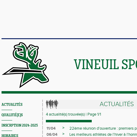
VINEUIL S
ACTUALITÉS
ACTUALITÉS
4 actualité(s) trouvée(s) | Page 1/1
QUALIFIÉ(E)S
INSCRPTION 2024-2025
>
11/04
22ème réunion d'ouverture : premiers pa
>
06/04
Les meilleurs athlètes de l'hiver à l'hon
HORAIRES