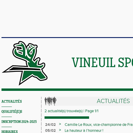
VINEUIL S
ACTUALITÉS
ACTUALITÉS
2 actualité(s) trouvée(s) | Page 1/1
QUALIFIÉ(E)S
INSCRPTION 2024-2025
>
24/02
Camille Le Roux, vice-championne de France
>
05/02
La hauteur à l’honneur !
HORAIRES