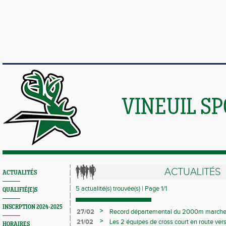
VINEUIL S
ACTUALITÉS
ACTUALITÉS
5 actualité(s) trouvée(s) | Page 1/1
QUALIFIÉ(E)S
INSCRPTION 2024-2025
>
27/02
Record départemental du 2000m marche
>
21/02
Les 2 équipes de cross court en route ve
HORAIRES