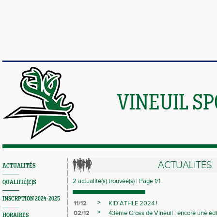
VINEUIL S
ACTUALITÉS
ACTUALITÉS
2 actualité(s) trouvée(s) | Page 1/1
QUALIFIÉ(E)S
INSCRPTION 2024-2025
>
11/12
KID'ATHLE 2024 !
>
02/12
43ème Cross de Vineuil : encore une édit
HORAIRES