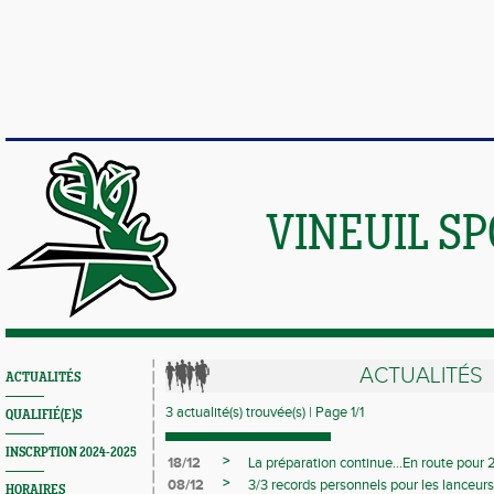
VINEUIL S
ACTUALITÉS
ACTUALITÉS
3 actualité(s) trouvée(s) | Page 1/1
QUALIFIÉ(E)S
INSCRPTION 2024-2025
>
18/12
La préparation continue...En route pour
>
08/12
3/3 records personnels pour les lanceurs 
HORAIRES