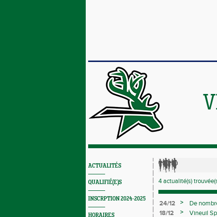
V
ACTUALITÉS
4 actualité(s) trouvée(s
QUALIFIÉ(E)S
INSCRPTION 2024-2025
>
24/12
De nombreu
>
18/12
Vineuil Sp
HORAIRES