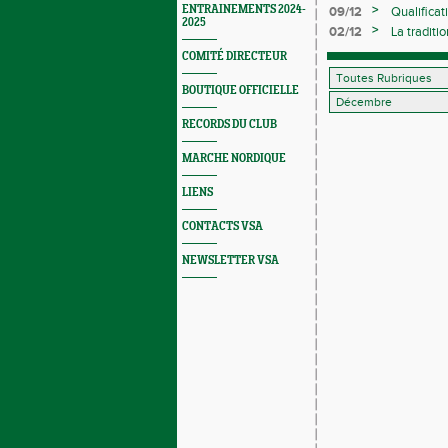
>
ENTRAINEMENTS 2024-
09/12
Qualificat
2025
Indoor
>
02/12
La traditi
COMITÉ DIRECTEUR
BOUTIQUE OFFICIELLE
RECORDS DU CLUB
MARCHE NORDIQUE
LIENS
CONTACTS VSA
NEWSLETTER VSA