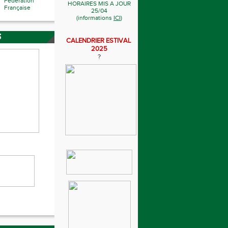
Fédération
HORAIRES MIS A JOUR
Française
25/04
(informations
ICI
)
S
CALENDRIER ESTIVAL
2025
?