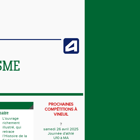
SME
PROCHAINES
COMPÉTITIONS À
naire
VINEUIL
L'ouvrage
richement
?
illustré, qui
samedi 26 avril 2025
retrace
Journée d'athlé
l’Histoire de la
U10 à MA