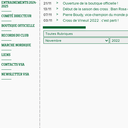
>
ENTRAINEMENTS 2024-
21/11
Ouverture de la boutique officielle !
2025
>
13/11
Début de la saison des cross : Bian Rosa 
>
07/11
Pierre Boudy, vice-champion du monde pa
COMITÉ DIRECTEUR
>
03/11
Cross de Vineuil 2022 : c'est parti !
BOUTIQUE OFFICIELLE
RECORDS DU CLUB
MARCHE NORDIQUE
LIENS
CONTACTS VSA
NEWSLETTER VSA