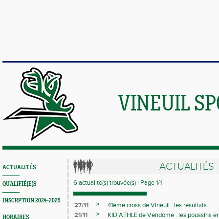
VINEUIL S
ACTUALITÉS
ACTUALITÉS
6 actualité(s) trouvée(s) | Page 1/1
QUALIFIÉ(E)S
INSCRPTION 2024-2025
>
27/11
41ème cross de Vineuil : les résultats
>
21/11
KID'ATHLE de Vendôme : les poussins en
HORAIRES