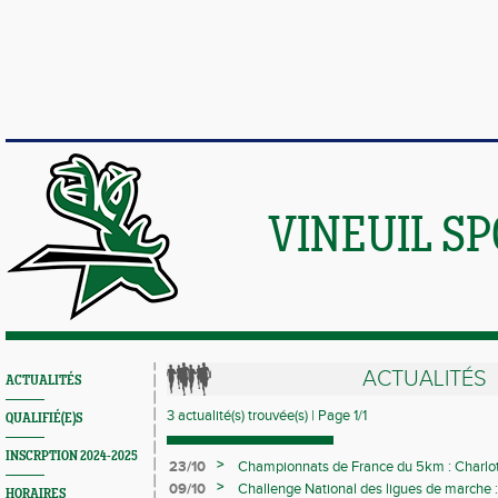
VINEUIL S
ACTUALITÉS
ACTUALITÉS
3 actualité(s) trouvée(s) | Page 1/1
QUALIFIÉ(E)S
INSCRPTION 2024-2025
>
23/10
Championnats de France du 5km : Charlot
records personnels sur 7 pour les vinoliens
>
09/10
Challenge National des ligues de marche 
HORAIRES