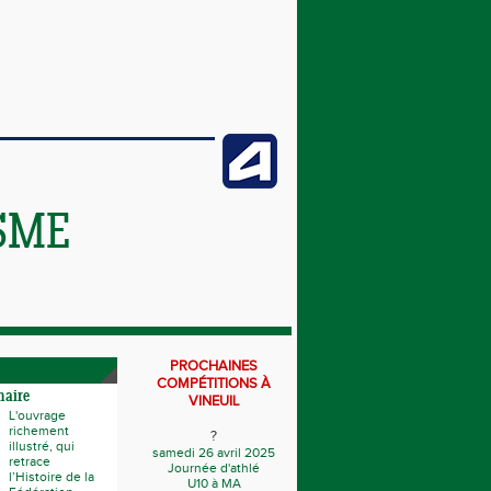
SME
PROCHAINES
COMPÉTITIONS À
naire
VINEUIL
L'ouvrage
richement
?
illustré, qui
samedi 26 avril 2025
retrace
Journée d'athlé
l’Histoire de la
U10 à MA