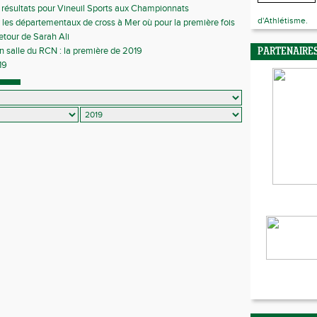
 résultats pour Vineuil Sports aux Championnats
ntaux de cross
d'Athlétisme.
 les départementaux de cross à Mer où pour la première fois
 de marche nordique était chronométrée
etour de Sarah Ali
n salle du RCN : la première de 2019
PARTENAIRE
19