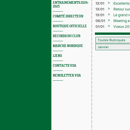
>
ENTRAINEMENTS 2024-
13/01
Excellents
2025
départeme
>
13/01
Retour sur
l'épreuve
>
13/01
Le grand r
COMITÉ DIRECTEUR
>
06/01
Meeting e
>
BOUTIQUE OFFICIELLE
01/01
Voeux 20
RECORDS DU CLUB
MARCHE NORDIQUE
LIENS
CONTACTS VSA
NEWSLETTER VSA