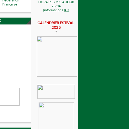
Fédération
HORAIRES MIS A JOUR
Française
25/04
(informations
ICI
)
S
CALENDRIER ESTIVAL
2025
?