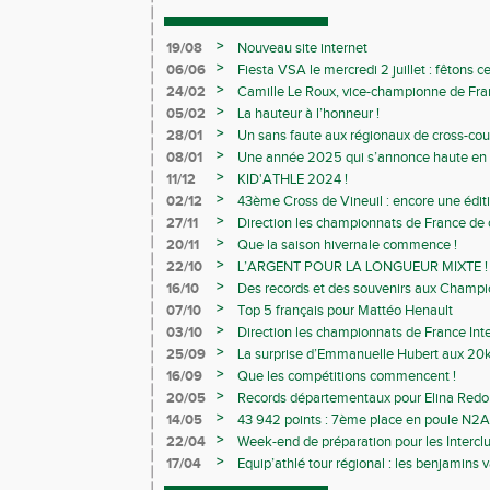
>
19/08
Nouveau site internet
>
06/06
Fiesta VSA le mercredi 2 juillet : fêtons 
>
24/02
Camille Le Roux, vice-championne de France
>
05/02
La hauteur à l’honneur !
>
28/01
Un sans faute aux régionaux de cross-cou
>
08/01
Une année 2025 qui s’annonce haute en c
>
11/12
KID'ATHLE 2024 !
>
02/12
43ème Cross de Vineuil : encore une éditi
>
27/11
Direction les championnats de France de c
>
20/11
Que la saison hivernale commence !
>
22/10
L’ARGENT POUR LA LONGUEUR MIXTE !
>
16/10
Des records et des souvenirs aux Champi
Avenirs
>
07/10
Top 5 français pour Mattéo Henault
>
03/10
Direction les championnats de France Inte
>
25/09
La surprise d’Emmanuelle Hubert aux 20k
>
16/09
Que les compétitions commencent !
>
20/05
Records départementaux pour Elina Redon
>
14/05
43 942 points : 7ème place en poule N2A 
>
22/04
Week-end de préparation pour les Interclu
compétitions
>
17/04
Equip’athlé tour régional : les benjamins
ballotage pour la finale nationale