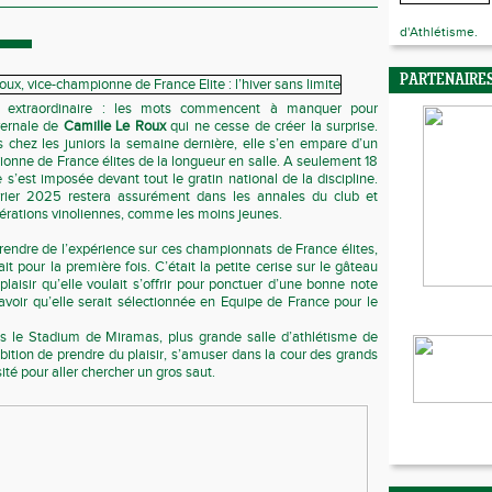
d'Athlétisme.
PARTENAIRE
e, extraordinaire : les mots commencent à manquer pour
ivernale de
Camille Le Roux
qui ne cesse de créer la surprise.
s chez les juniors la semaine dernière, elle s’en empare d’un
onne de France élites de la longueur en salle. A seulement 18
e s’est imposée devant tout le gratin national de la discipline.
ier 2025 restera assurément dans les annales du club et
nérations vinoliennes, comme les moins jeunes.
rendre de l’expérience sur ces championnats de France élites,
ait pour la première fois. C’était la petite cerise sur le gâteau
 plaisir qu’elle voulait s’offrir pour ponctuer d’une bonne note
avoir qu’elle serait sélectionnée en Equipe de France pour le
ans le Stadium de Miramas, plus grande salle d’athlétisme de
ition de prendre du plaisir, s’amuser dans la cour des grands
sité pour aller chercher un gros saut.