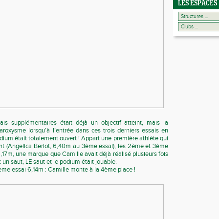
LES ESPACES
sais supplémentaires était déjà un objectif atteint, mais la
aroxysme lorsqu’à l’entrée dans ces trois derniers essais en
ium était totalement ouvert ! Appart une première athlète qui
nt (Angelica Beriot, 6,40m au 3ème essai), les 2ème et 3ème
6,17m, une marque que Camille avait déjà réalisé plusieurs fois
onc un saut, LE saut et le podium était jouable.
me essai 6,14m : Camille monte à la 4ème place !