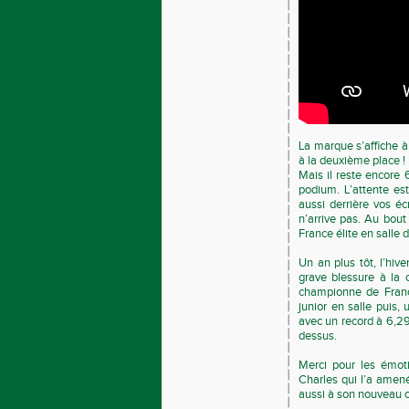
La marque s’affiche à
à la deuxième place !
Mais il reste encore 
podium. L’attente est
aussi derrière vos é
n’arrive pas. Au bout
France élite en salle 
Un an plus tôt, l’hiv
grave blessure à la c
championne de Franc
junior en salle puis,
avec un record à 6,29
dessus.
Merci pour les émoti
Charles qui l’a amené 
aussi à son nouveau c