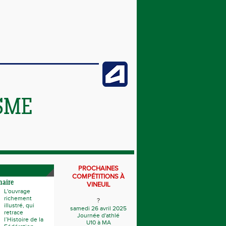
SME
PROCHAINES
COMPÉTITIONS À
naire
VINEUIL
L'ouvrage
richement
?
illustré, qui
samedi 26 avril 2025
retrace
Journée d'athlé
l’Histoire de la
U10 à MA