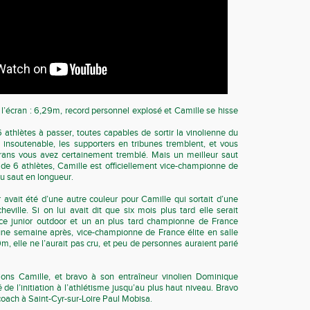
 l’écran : 6,29m, record personnel explosé et Camille se hisse
6 athlètes à passer, toutes capables de sortir la vinolienne du
 insoutenable, les supporters en tribunes tremblent, et vous
crans vous avez certainement tremblé. Mais un meilleur saut
 de 6 athlètes, Camille est officiellement vice-championne de
du saut en longueur.
er avait été d’une autre couleur pour Camille qui sortait d’une
heville. Si on lui avait dit que six mois plus tard elle serait
e junior outdoor et un an plus tard championne de France
 une semaine après, vice-championne de France élite en salle
m, elle ne l’aurait pas cru, et peu de personnes auraient parié
ons Camille, et bravo à son entraîneur vinolien Dominique
de l’initiation à l’athlétisme jusqu’au plus haut niveau. Bravo
oach à Saint-Cyr-sur-Loire Paul Mobisa.