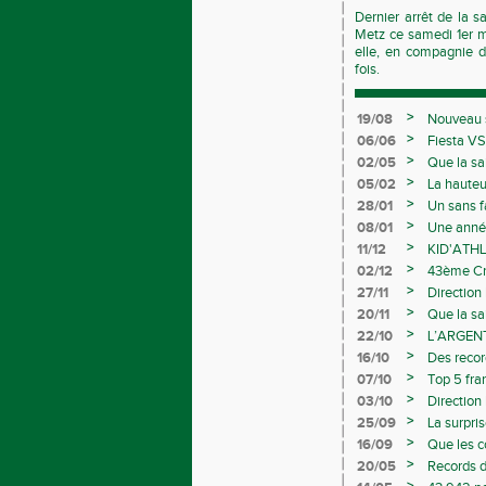
Dernier arrêt de la s
Metz ce samedi 1er m
elle, en compagnie d’
fois.
>
19/08
Nouveau s
>
06/06
Fiesta VS
>
02/05
Que la sa
>
05/02
La hauteu
>
28/01
Un sans f
>
08/01
Une année
>
11/12
KID'ATHL
>
02/12
43ème Cro
>
27/11
Direction
>
20/11
Que la sa
>
22/10
L’ARGEN
>
16/10
Des recor
Avenirs
>
07/10
Top 5 fra
>
03/10
Direction
>
25/09
La surpri
>
16/09
Que les 
>
20/05
Records d