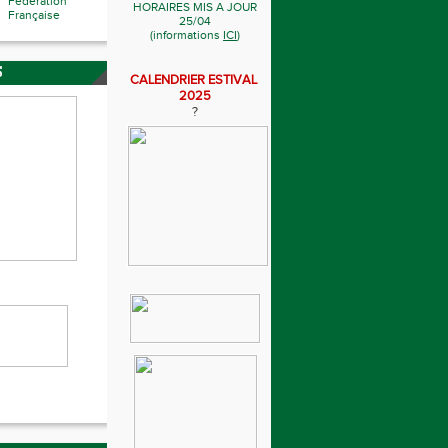
Fédération
HORAIRES MIS A JOUR
Française
25/04
(informations
ICI
)
S
CALENDRIER ESTIVAL
2025
?