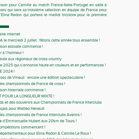
aison pour Camille au match France-Italie-Portugal en salle à
ars qui sera sa troisième sélection en équipe de France pour
Elina Redon qui portera le maillot tricolore pour la première
ite internet
A le mercredi 2 juillet : fêtons cette année tous ensemble !
ison estivale commence !
r à l’honneur !
aute aux régionaux de cross-country
 2025 qui s’annonce haute en couleurs et en performances !
E 2024 !
ss de Vineuil : encore une édition spectaculaire !
 les championnats de France de cross !
ison hivernale commence !
T POUR LA LONGUEUR MIXTE !
ds et des souvenirs aux Championnats de France Interclubs
nçais pour Mattéo Henault
 les championnats de France Interclubs Avenirs !
se d’Emmanuelle Hubert aux 20km de Tours !
compétitions commencent !
épartementaux pour Elina Redon & Camille Le Roux !