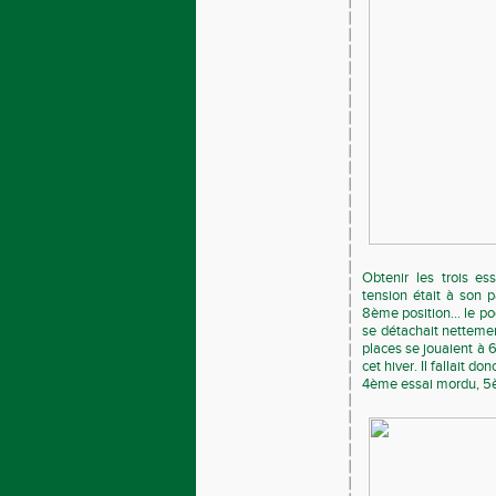
Obtenir les trois es
tension était à son p
8ème position… le pod
se détachait netteme
places se jouaient à 
cet hiver. Il fallait d
4ème essai mordu, 5è