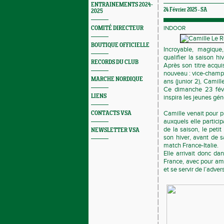
ENTRAINEMENTS 2024-
24 Février 2025 -
SA
2025
INDOOR
COMITÉ DIRECTEUR
BOUTIQUE OFFICIELLE
Incroyable, magiqu
qualifier la saison h
RECORDS DU CLUB
Après son titre acqui
nouveau : vice-champi
MARCHE NORDIQUE
ans (junior 2), Camill
Ce dimanche 23 févr
LIENS
inspira les jeunes gé
Camille venait pour p
CONTACTS VSA
auxquels elle particip
de la saison, le petit
NEWSLETTER VSA
son hiver, avant de s
match France-Italie.
Elle arrivait donc d
France, avec pour amb
et se servir de l’adver