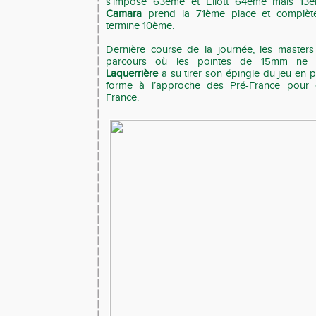
s’impose 63ème et Eliott 64ème mais 13
Camara
prend la 71ème place et complète 
termine 10ème.
Dernière course de la journée, les maste
parcours où les pointes de 15mm ne s
Laquerrière
a su tirer son épingle du jeu en 
forme à l’approche des Pré-France pour e
France.