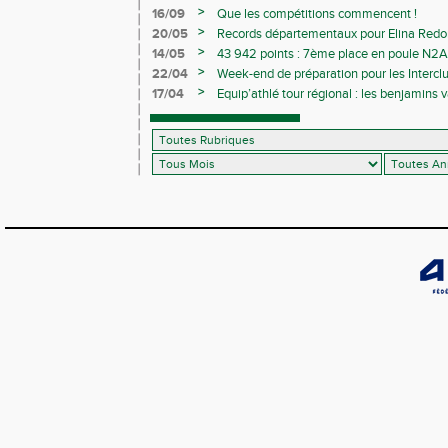
>
16/09
Que les compétitions commencent !
>
20/05
Records départementaux pour Elina Redon
>
14/05
43 942 points : 7ème place en poule N2A 
>
22/04
Week-end de préparation pour les Interclu
compétitions
>
17/04
Equip’athlé tour régional : les benjamins
ballotage pour la finale nationale