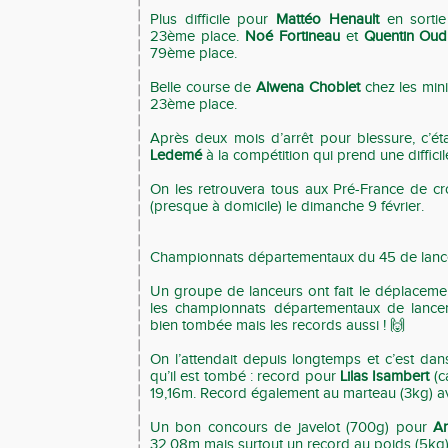
Plus difficile pour
Mattéo Henault
en sortie
23ème place.
Noé Fortineau
et
Quentin Oud
79ème place.
Belle course de
Alwena Choblet
chez les mini
23ème place.
Après deux mois d’arrêt pour blessure, c’ét
Ledemé
à la compétition qui prend une diffici
On les retrouvera tous aux Pré-France de c
(presque à domicile) le dimanche 9 février.
Championnats départementaux du 45 de lance
Un groupe de lanceurs ont fait le déplacem
les championnats départementaux de lancers
bien tombée mais les records aussi ! 🙌
On l’attendait depuis longtemps et c’est dan
qu’il est tombé : record pour
Lilas Isambert
(c
19,16m. Record également au marteau (3kg) a
Un bon concours de javelot (700g) pour
Ar
32,08m mais surtout un record au poids (5kg