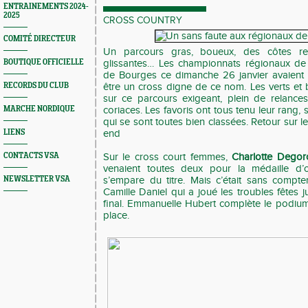
ENTRAINEMENTS 2024-
2025
CROSS COUNTRY
COMITÉ DIRECTEUR
Un parcours gras, boueux, des côtes re
BOUTIQUE OFFICIELLE
glissantes… Les championnats régionaux de
de Bourges ce dimanche 26 janvier avaient 
RECORDS DU CLUB
être un cross digne de ce nom. Les verts et 
sur ce parcours exigeant, plein de relance
MARCHE NORDIQUE
coriaces. Les favoris ont tous tenu leur rang
qui se sont toutes bien classées. Retour sur
LIENS
end
CONTACTS VSA
Sur le cross court femmes,
Charlotte Degor
venaient toutes deux pour la médaille d’o
NEWSLETTER VSA
s’empare du titre. Mais c’était sans compter
Camille Daniel qui a joué les troubles fêtes
final. Emmanuelle Hubert complète le podium
place.