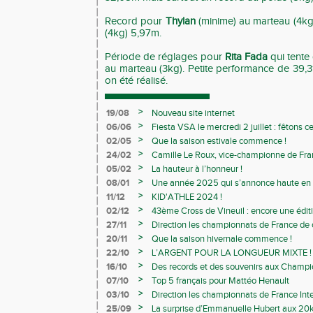
Record pour
Thylan
(minime) au marteau (4kg
(4kg) 5,97m.
Période de réglages pour
Rita Fada
qui tente 
au marteau (3kg). Petite performance de 39,
on été réalisé.
>
19/08
Nouveau site internet
>
06/06
Fiesta VSA le mercredi 2 juillet : fêtons 
>
02/05
Que la saison estivale commence !
>
24/02
Camille Le Roux, vice-championne de France
>
05/02
La hauteur à l’honneur !
>
08/01
Une année 2025 qui s’annonce haute en c
>
11/12
KID'ATHLE 2024 !
>
02/12
43ème Cross de Vineuil : encore une éditi
>
27/11
Direction les championnats de France de c
>
20/11
Que la saison hivernale commence !
>
22/10
L’ARGENT POUR LA LONGUEUR MIXTE !
>
16/10
Des records et des souvenirs aux Champi
Avenirs
>
07/10
Top 5 français pour Mattéo Henault
>
03/10
Direction les championnats de France Inte
>
25/09
La surprise d’Emmanuelle Hubert aux 20k