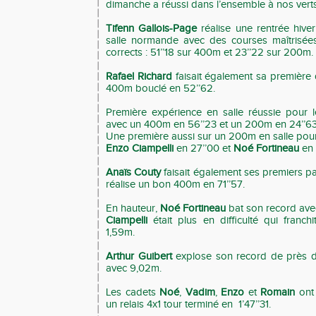
dimanche a réussi dans l’ensemble à nos verts
Tifenn Gallois-Page
réalise une rentrée hiver
salle normande avec des courses maîtrisée
corrects : 51’’18 sur 400m et 23’’22 sur 200m.
Rafael Richard
faisait également sa première d
400m bouclé en 52’’62.
Première expérience en salle réussie pour 
avec un 400m en 56’’23 et un 200m en 24’’63
Une première aussi sur un 200m en salle pour
Enzo Ciampelli
en 27’’00 et
Noé Fortineau
en 
Anaïs Couty
faisait également ses premiers pas
réalise un bon 400m en 71’’57.
En hauteur,
Noé Fortineau
bat son record ave
Ciampelli
était plus en difficulté qui franc
1,59m.
Arthur Guibert
explose son record de près d
avec 9,02m.
Les cadets
Noé
,
Vadim
,
Enzo
et
Romain
ont
un relais 4x1 tour terminé en 1’47’’31.