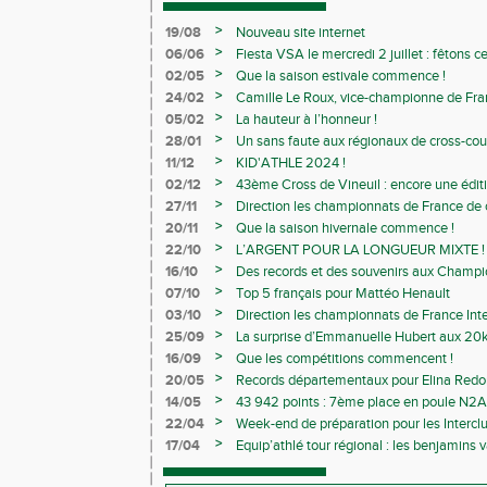
>
19/08
Nouveau site internet
>
06/06
Fiesta VSA le mercredi 2 juillet : fêtons 
>
02/05
Que la saison estivale commence !
>
24/02
Camille Le Roux, vice-championne de France
>
05/02
La hauteur à l’honneur !
>
28/01
Un sans faute aux régionaux de cross-cou
>
11/12
KID'ATHLE 2024 !
>
02/12
43ème Cross de Vineuil : encore une éditi
>
27/11
Direction les championnats de France de c
>
20/11
Que la saison hivernale commence !
>
22/10
L’ARGENT POUR LA LONGUEUR MIXTE !
>
16/10
Des records et des souvenirs aux Champi
Avenirs
>
07/10
Top 5 français pour Mattéo Henault
>
03/10
Direction les championnats de France Inte
>
25/09
La surprise d’Emmanuelle Hubert aux 20k
>
16/09
Que les compétitions commencent !
>
20/05
Records départementaux pour Elina Redon
>
14/05
43 942 points : 7ème place en poule N2A 
>
22/04
Week-end de préparation pour les Interclu
compétitions
>
17/04
Equip’athlé tour régional : les benjamins
ballotage pour la finale nationale