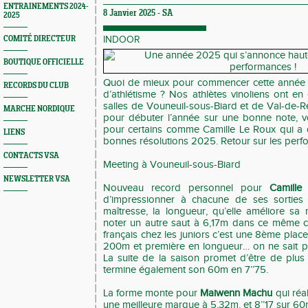
ENTRAINEMENTS 2024-
8 Janvier 2025 -
SA
2025
COMITÉ DIRECTEUR
INDOOR
BOUTIQUE OFFICIELLE
Quoi de mieux pour commencer cette année 
RECORDS DU CLUB
d’athlétisme ? Nos athlètes vinoliens ont en e
salles de Vouneuil-sous-Biard et de Val-de-R
MARCHE NORDIQUE
pour débuter l’année sur une bonne note, v
pour certains comme Camille Le Roux qui a 
LIENS
bonnes résolutions 2025. Retour sur les per
CONTACTS VSA
Meeting à Vouneuil-sous-Biard
NEWSLETTER VSA
Nouveau record personnel pour
Camille
d’impressionner à chacune de ses sorties !
maîtresse, la longueur, qu’elle améliore s
noter un autre saut à 6,17m dans ce même 
français chez les juniors c’est une 8ème pla
200m et première en longueur… on ne sait pl
La suite de la saison promet d’être de plus 
termine également son 60m en 7’’75.
La forme monte pour
Maiwenn Machu
qui réa
une meilleure marque à 5,32m. et 8’’17 sur 60