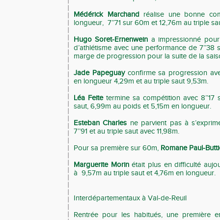
Médérick Marchand
réalise une bonne com
longueur, 7’’71 sur 60m et 12,76m au triple sau
Hugo Soret-Ernenwein
a impressionné pour 
d’athlétisme avec une performance de 7’’38 s
marge de progression pour la suite de la sai
Jade Papeguay
confirme sa progression av
en longueur 4,29m et au triple saut 9,53m.
Léa Feite
termine sa compétition avec 8’’17 
saut, 6,99m au poids et 5,15m en longueur.
Esteban Charles
ne parvient pas à s’exprim
7’’91 et au triple saut avec 11,98m.
Pour sa première sur 60m,
Romane Paul-Butti
Marguerite Morin
était plus en difficulté au
à 9,57m au triple saut et 4,76m en longueur.
Interdépartementaux à Val-de-Reuil
Rentrée pour les habitués, une première en