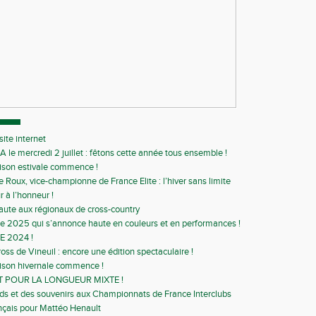
ite internet
A le mercredi 2 juillet : fêtons cette année tous ensemble !
ison estivale commence !
e Roux, vice-championne de France Elite : l’hiver sans limite
r à l’honneur !
aute aux régionaux de cross-country
 2025 qui s’annonce haute en couleurs et en performances !
E 2024 !
ss de Vineuil : encore une édition spectaculaire !
ison hivernale commence !
T POUR LA LONGUEUR MIXTE !
ds et des souvenirs aux Championnats de France Interclubs
nçais pour Mattéo Henault