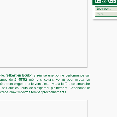
LES ESPACES
lle,
Sébastien Boulon
a réalisé une bonne performance sur
emps de 2h45’52 même si celui-ci venait pour mieux. Le
lièrement exigeant et le vent s’est invité à la fête ce dimanche
t pas aux coureurs de s’exprimer pleinement. Cependant le
record de 2h42’11 devrait tomber prochainement !