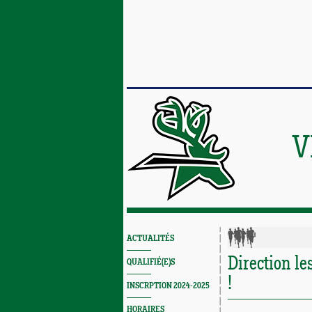
V
ACTUALITÉS
Direction l
QUALIFIÉ(E)S
!
INSCRPTION 2024-2025
HORAIRES