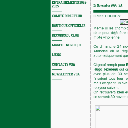
ENTRAINEMENTS 2024-
27 Novembre 2024 -
SA
2025
CROSS COUNTRY
COMITÉ DIRECTEUR
BOUTIQUE OFFICIELLE
Même si les champion
date peut déjà être 
RECORDS DU CLUB
mixte vinolienne.
MARCHE NORDIQUE
Ce dimanche 24 nove
Amboise où la règle
LIENS
automatiquement qual
Objectif rempli pour
E
CONTACTS VSA
Hugo Texereau
qui o
avec plus de 30 sec
NEWSLETTER VSA
faisaient tous leur r
mais exigeant. Ils av
relayeur suivant.
On retrouvera bien é
ce samedi 30 novemb