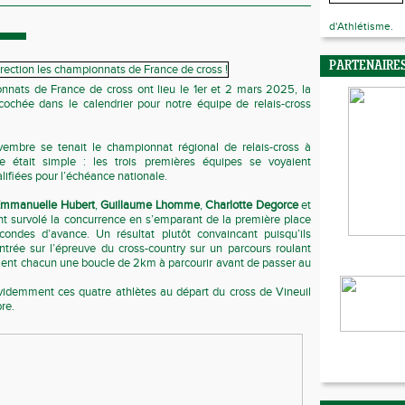
d'Athlétisme.
PARTENAIRE
nats de France de cross ont lieu le 1er et 2 mars 2025, la
cochée dans le calendrier pour notre équipe de relais-cross
mbre se tenait le championnat régional de relais-cross à
 était simple : les trois premières équipes se voyaient
ifiées pour l’échéance nationale.
mmanuelle Hubert
,
Guillaume Lhomme
,
Charlotte Degorce
et
nt survolé la concurrence en s’emparant de la première place
ondes d’avance. Un résultat plutôt convaincant puisqu’ils
entrée sur l’épreuve du cross-country sur un parcours roulant
aient chacun une boucle de 2km à parcourir avant de passer au
videmment ces quatre athlètes au départ du cross de Vineuil
re.