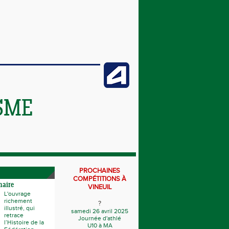
SME
PROCHAINES
COMPÉTITIONS À
naire
VINEUIL
L'ouvrage
richement
?
illustré, qui
samedi 26 avril 2025
retrace
Journée d'athlé
l’Histoire de la
U10 à MA