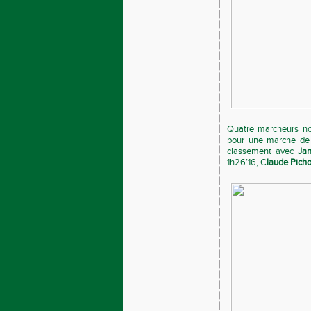
Quatre marcheurs nor
pour une marche de 
classement avec
Ja
1h26’16, C
laude Pich