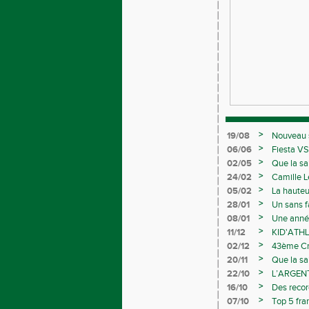
>
19/08
Nouveau s
>
06/06
Fiesta VS
>
02/05
Que la sa
>
24/02
Camille L
>
05/02
La hauteu
>
28/01
Un sans f
>
08/01
Une année
>
11/12
KID'ATHL
>
02/12
43ème Cro
>
20/11
Que la sa
>
22/10
L’ARGEN
>
16/10
Des recor
Avenirs
>
07/10
Top 5 fra