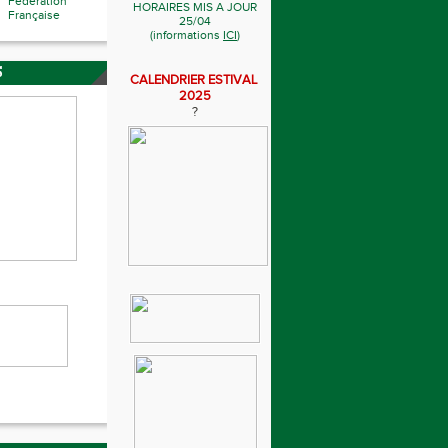
Fédération
HORAIRES MIS A JOUR
Française
25/04
(informations
ICI
)
S
CALENDRIER ESTIVAL
2025
?