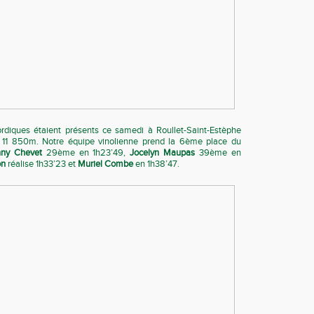
diques étaient présents ce samedi à Roullet-Saint-Estèphe
11 850m. Notre équipe vinolienne prend la 6ème place du
nny Chevet
29ème en 1h23’49,
Jocelyn Maupas
39ème en
on
réalise 1h33’23 et
Muriel Combe
en 1h38’47.