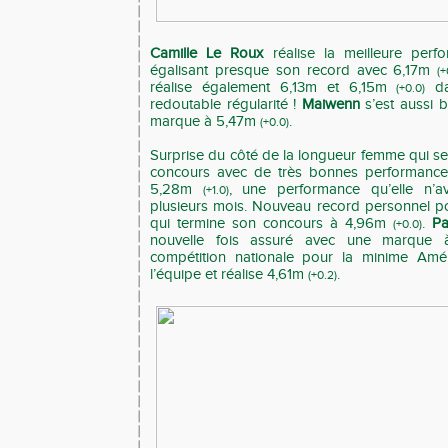
Camille Le Roux
réalise la meilleure per
égalisant presque son record avec 6,17m
(+
réalise également 6,13m et 6,15m
da
(+0.0)
redoutable régularité !
Maiwenn
s’est aussi 
marque à 5,47m
.
(+0.0)
Surprise du côté de la longueur femme qui se
concours avec de très bonnes performanc
5,28m
, une performance qu’elle n’av
(+1.0)
plusieurs mois. Nouveau record personnel 
qui termine son concours à 4,96m
.
Pa
(+0.0)
nouvelle fois assuré avec une marqu
compétition nationale pour la minime Amél
l’équipe et réalise 4,61m
.
(+0.2)