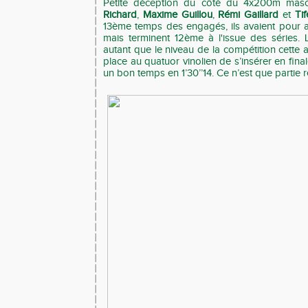
Petite déception du côté du 4x200m ma
Richard
,
Maxime Guillou
,
Rémi Gaillard
et
Ti
13ème temps des engagés, ils avaient pour am
mais terminent 12ème à l'issue des séries. L’o
autant que le niveau de la compétition cette a
place au quatuor vinolien de s’insérer en finale
un bon temps en 1’30’’14. Ce n’est que partie 