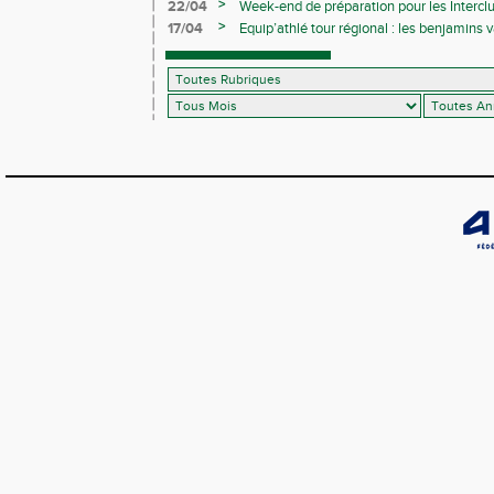
>
22/04
Week-end de préparation pour les Interclu
compétitions
>
17/04
Equip’athlé tour régional : les benjamins
ballotage pour la finale nationale