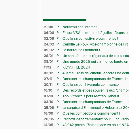
>
19/08
Nouveau site internet
>
06/06
Fiesta VSA le mercredi 2 juillet : fêtons 
>
02/05
Que la saison estivale commence !
>
24/02
Camille Le Roux, vice-championne de France
>
05/02
La hauteur à l’honneur !
>
28/01
Un sans faute aux régionaux de cross-cou
>
08/01
Une année 2025 qui s’annonce haute en c
>
11/12
KID'ATHLE 2024 !
>
02/12
43ème Cross de Vineuil : encore une éditi
>
27/11
Direction les championnats de France de c
>
20/11
Que la saison hivernale commence !
>
16/10
Des records et des souvenirs aux Champi
Avenirs
>
07/10
Top 5 français pour Mattéo Henault
>
03/10
Direction les championnats de France Inte
>
25/09
La surprise d’Emmanuelle Hubert aux 20k
>
16/09
Que les compétitions commencent !
>
20/05
Records départementaux pour Elina Redon
>
14/05
43 942 points : 7ème place en poule N2A 