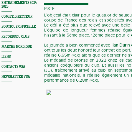
ENTRAINEMENTS 2024-
2025
PISTE
L’objectif était clair pour le quatuor de sauteu
COMITÉ DIRECTEUR
coupe de France des relais et spécialités av
Le défi a été plus que relevé avec une belle m
BOUTIQUE OFFICIELLE
L’équipe de longueur femmes réalise égal
hissant à la 5ème place. 12ème place pour le
RECORDS DU CLUB
La journée a bien commencé avec
Ilan Durin
MARCHE NORDIQUE
ont tous les deux honoré leur contrat de perf
réalise 6,65m
alors que ce dernier ne s’
(+0.0)
LIENS
Le médaillé de bronze en 2022 chez les cad
anciens coéquipiers du club. Et aussi les
CONTACTS VSA
(JU), fraîchement arrivé au club en septembr
médaille nationale. Il réalise également u
NEWSLETTER VSA
performance de 6,28m
.
(+0.0)