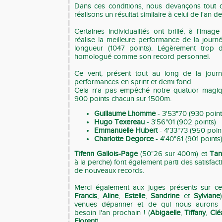
Dans ces conditions, nous devançons tout
réalisons un résultat similaire à celui de l'an de
Certaines individualités ont brillé, à l'ima
réalise la meilleure performance de la jou
longueur (1047 points). Légèrement trop d
homologué comme son record personnel.
Ce vent, présent tout au long de la journé
performances en sprint et demi fond.
Cela n'a pas empêché notre quatuor magiq
900 points chacun sur 1500m.
Guillaume Lhomme
- 3'53"70 (930 point
Hugo Texereau
- 3'56"01 (902 points)
Emmanuelle Hubert
- 4'33"73 (950 poin
Charlotte Degorce
- 4'40"61 (901 points
Tifenn Gallois-Page
(50"26 sur 400m) et
Tan
à la perche) font également parti des satisfac
de nouveaux records.
Merci également aux juges présents sur cet
Francis
,
Aline
,
Estelle
,
Sandrine
et
Sylviane
venues dépanner et de qui nous aurons 
besoin l'an prochain ! (
Abigaelle
,
Tiffany
,
Clé
Florent
)