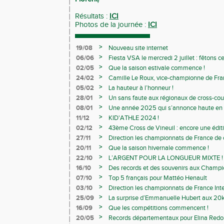
Résultats :
ICI
Photos de la journée :
ICI
>
19/08
Nouveau site internet
>
06/06
Fiesta VSA le mercredi 2 juillet : fêtons 
>
02/05
Que la saison estivale commence !
>
24/02
Camille Le Roux, vice-championne de France
>
05/02
La hauteur à l’honneur !
>
28/01
Un sans faute aux régionaux de cross-cou
>
08/01
Une année 2025 qui s’annonce haute en c
>
11/12
KID'ATHLE 2024 !
>
02/12
43ème Cross de Vineuil : encore une éditi
>
27/11
Direction les championnats de France de c
>
20/11
Que la saison hivernale commence !
>
22/10
L’ARGENT POUR LA LONGUEUR MIXTE !
>
16/10
Des records et des souvenirs aux Champi
Avenirs
>
07/10
Top 5 français pour Mattéo Henault
>
03/10
Direction les championnats de France Inte
>
25/09
La surprise d’Emmanuelle Hubert aux 20k
>
16/09
Que les compétitions commencent !
>
20/05
Records départementaux pour Elina Redon