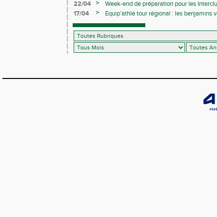
>
22/04
Week-end de préparation pour les Interclu
compétitions
>
17/04
Equip’athlé tour régional : les benjamins
ballotage pour la finale nationale