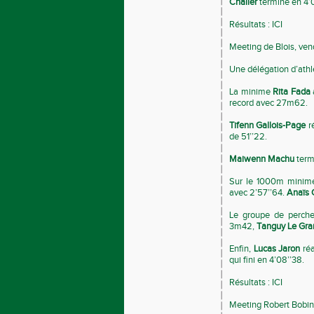
Chalier
termine en 4’
Résultats :
ICI
Meeting de Blois, ven
Une délégation d’athl
La minime
Rita Fada
record avec 27m62.
Tifenn Gallois-Page
ré
de 51’’22.
Maiwenn Machu
term
Sur le 1000m minim
avec 2’57’’64.
Anaïs 
Le groupe de perche
3m42,
Tanguy Le Gra
Enfin,
Lucas Jaron
réa
qui fini en 4’08’’38.
Résultats :
ICI
Meeting Robert Bobin