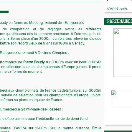
d'Athlétisme.
PARTENAIRE
de compétition et de réglages avant les différents
ce qui débutent dès la semaine prochaine. À Décines, près de
pris la 3eme place d'un 3000m Juniors très relevé tandis que
 battre son record vieux de 9 ans sur 100m à Cerizay.
’Est Lyonnais, samedi à Decines-Charpieu :
erformance de
Pierre Boudy
sur 3000m avec un beau 8’19’’42
e de sélection pour les championnats d’Europe juniors. Il prend
firme sa forme du moment.
dredi aux championnats de France cadets/juniors, sur 3000m
 servira de sélection pour les championnats d’Europe juniors,
confirmer sa place en équipe de France.
, mercredi à Saint-Maur-des-Fossées :
t le déplacement pour l’habituelle soirée de demi-fond.
éalise 3’49’’74 sur 1500m. Sur la même distance,
Emile