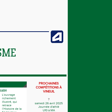
SME
PROCHAINES
COMPÉTITIONS À
naire
VINEUIL
L'ouvrage
richement
?
illustré, qui
samedi 26 avril 2025
retrace
Journée d'athlé
l’Histoire de la
U10 à MA