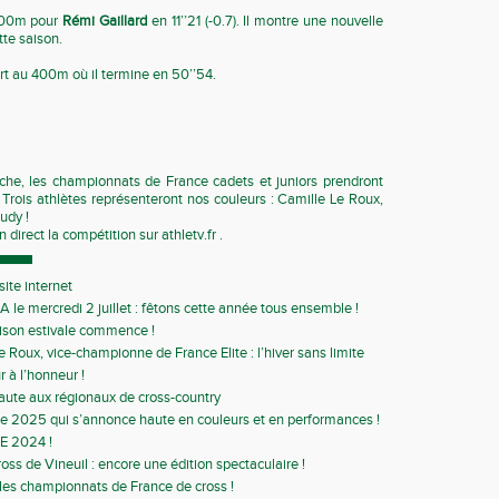
100m pour
Rémi Gaillard
en 11’’21 (-0.7). Il montre une nouvelle
tte saison.
rt au 400m où il termine en 50’’54.
he, les championnats de France cadets et juniors prendront
Trois athlètes représenteront nos couleurs : Camille Le Roux,
udy !
 direct la compétition sur athletv.fr .
ite internet
A le mercredi 2 juillet : fêtons cette année tous ensemble !
ison estivale commence !
e Roux, vice-championne de France Elite : l’hiver sans limite
r à l’honneur !
aute aux régionaux de cross-country
 2025 qui s’annonce haute en couleurs et en performances !
E 2024 !
ss de Vineuil : encore une édition spectaculaire !
 les championnats de France de cross !