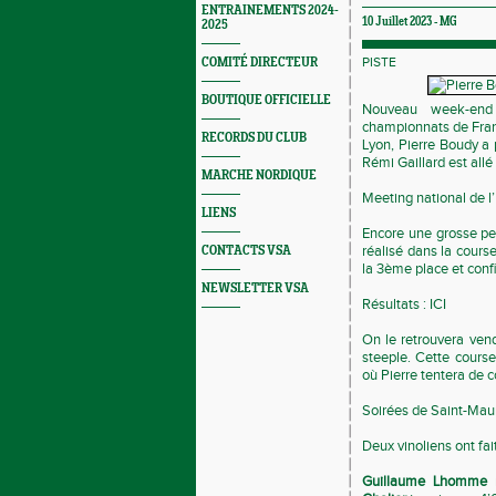
ENTRAINEMENTS 2024-
10 Juillet 2023 -
MG
2025
PISTE
COMITÉ DIRECTEUR
BOUTIQUE OFFICIELLE
Nouveau week-end 
championnats de Fran
RECORDS DU CLUB
Lyon, Pierre Boudy a 
Rémi Gaillard est allé
MARCHE NORDIQUE
Meeting national de l
LIENS
Encore une grosse p
réalisé dans la cours
CONTACTS VSA
la 3ème place et con
NEWSLETTER VSA
Résultats :
ICI
On le retrouvera ven
steeple. Cette course
où Pierre tentera de 
Soirées de Saint-Maur
Deux vinoliens ont fai
Guillaume Lhomme
r