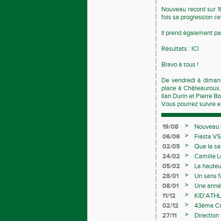
Nouveau record sur 
fois sa progression ce
Il prend également pa
Résultats :
ICI
Bravo à tous !
De vendredi à dimanc
place à Châteauroux. 
Ilan Durin et Pierre Bo
Vous pourrez suivre en
>
19/08
Nouveau s
>
06/06
Fiesta VS
>
02/05
Que la sa
>
24/02
Camille L
>
05/02
La hauteu
>
28/01
Un sans f
>
08/01
Une année
>
11/12
KID'ATHL
>
02/12
43ème Cro
>
27/11
Direction