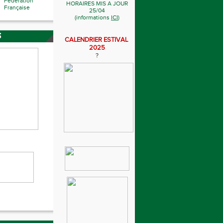
Fédération
HORAIRES MIS A JOUR
Française
25/04
(informations
ICI
)
S
CALENDRIER ESTIVAL
2025
?