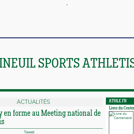
INEUIL SPORTS ATHLETI
ACTUALITÉS
ATHLE.FR
Livre du Cente
y en forme au Meeting national de
is
Tweet