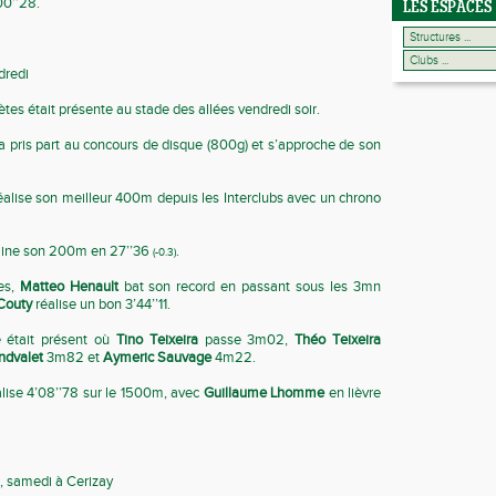
00’’28.
LES ESPACES
dredi
ètes était présente au stade des allées vendredi soir.
a pris part au concours de disque (800g) et s’approche de son
alise son meilleur 400m depuis les Interclubs avec un chrono
ine son 200m en 27’’36
.
(-0.3)
es,
Matteo Henault
bat son record en passant sous les 3mn
Couty
réalise un bon 3’44’’11.
 était présent où
Tino Teixeira
passe 3m02,
Théo Teixeira
ndvalet
3m82 et
Aymeric Sauvage
4m22.
lise 4’08’’78 sur le 1500m, avec
Guillaume Lhomme
en lièvre
, samedi à Cerizay