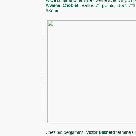
Alicia Dimartino
termine 42ème avec 79 points 
Alwena Choblet
réalise 71 points, dont 7’’
68ème.
Chez les benjamins,
Victor Besnard
termine 6