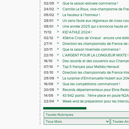
>
02/05
Que la saison estivale commence !
>
24/02
Camille Le Roux, vice-championne de France
>
05/02
La hauteur à l’honneur !
>
28/01
Un sans faute aux régionaux de cross-cou
>
08/01
Une année 2025 qui s’annonce haute en c
>
11/12
KID'ATHLE 2024 !
>
02/12
43ème Cross de Vineuil : encore une éditi
>
27/11
Direction les championnats de France de c
>
20/11
Que la saison hivernale commence !
>
22/10
L’ARGENT POUR LA LONGUEUR MIXTE !
>
16/10
Des records et des souvenirs aux Champi
Avenirs
>
07/10
Top 5 français pour Mattéo Henault
>
03/10
Direction les championnats de France Inte
>
25/09
La surprise d’Emmanuelle Hubert aux 20k
>
16/09
Que les compétitions commencent !
>
20/05
Records départementaux pour Elina Redon
>
14/05
43 942 points : 7ème place en poule N2A 
>
22/04
Week-end de préparation pour les Interclu
compétitions