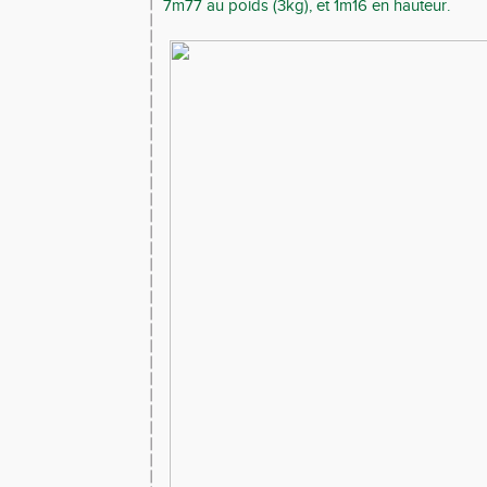
7m77 au poids (3kg), et 1m16 en hauteur.