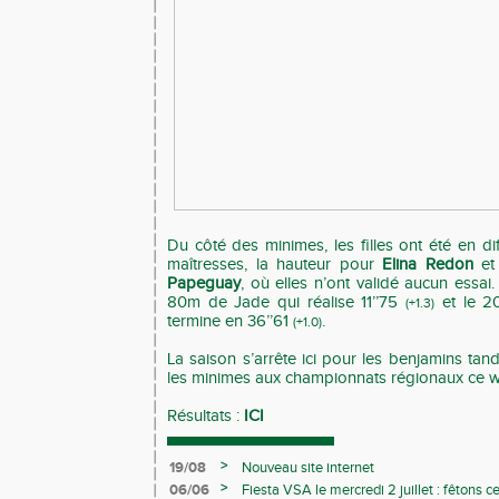
Du côté des minimes, les filles ont été en dif
maîtresses, la hauteur pour
Elina Redon
et 
Papeguay
, où elles n’ont validé aucun essa
80m de Jade qui réalise 11’’75
et le 20
(+1.3)
termine en 36’’61
.
(+1.0)
La saison s’arrête ici pour les benjamins ta
les minimes aux championnats régionaux ce w
Résultats :
ICI
>
19/08
Nouveau site internet
>
06/06
Fiesta VSA le mercredi 2 juillet : fêtons 