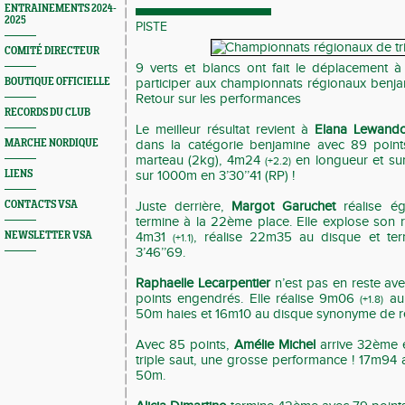
ENTRAINEMENTS 2024-
2025
PISTE
COMITÉ DIRECTEUR
9 verts et blancs ont fait le déplacement
BOUTIQUE OFFICIELLE
participer aux championnats régionaux benjam
Retour sur les performances
RECORDS DU CLUB
Le meilleur résultat revient à
Elana Lewand
MARCHE NORDIQUE
dans la catégorie benjamine avec 89 point
marteau (2kg), 4m24
en longueur et sur
(+2.2)
LIENS
sur 1000m en 3’30’’41 (RP) !
CONTACTS VSA
Juste derrière,
Margot Garuchet
réalise ég
termine à la 22ème place. Elle explose son 
NEWSLETTER VSA
4m31
, réalise 22m35 au disque et t
(+1.1)
3’46’’69.
Raphaelle Lecarpentier
n’est pas en reste av
points engendrés. Elle réalise 9m06
au 
(+1.8)
50m haies et 16m10 au disque synonyme de r
Avec 85 points,
Amélie Michel
arrive 32ème 
triple saut, une grosse performance ! 17m94 
50m.