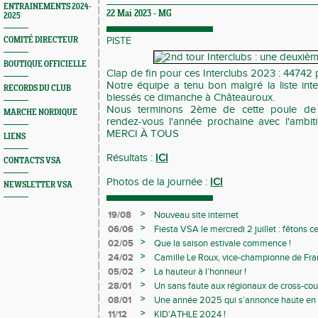
ENTRAINEMENTS 2024-
22 Mai 2023 -
MG
2025
COMITÉ DIRECTEUR
PISTE
BOUTIQUE OFFICIELLE
Clap de fin pour ces Interclubs 2023 : 44742 
Notre équipe a tenu bon malgré la liste int
RECORDS DU CLUB
blessés ce dimanche à Châteauroux.
Nous terminons 2ème de cette poule de
MARCHE NORDIQUE
rendez-vous l'année prochaine avec l'ambit
MERCI À TOUS
LIENS
Résultats :
ICI
CONTACTS VSA
Photos de la journée :
ICI
NEWSLETTER VSA
>
19/08
Nouveau site internet
>
06/06
Fiesta VSA le mercredi 2 juillet : fêtons 
>
02/05
Que la saison estivale commence !
>
24/02
Camille Le Roux, vice-championne de France
>
05/02
La hauteur à l’honneur !
>
28/01
Un sans faute aux régionaux de cross-cou
>
08/01
Une année 2025 qui s’annonce haute en c
>
11/12
KID'ATHLE 2024 !