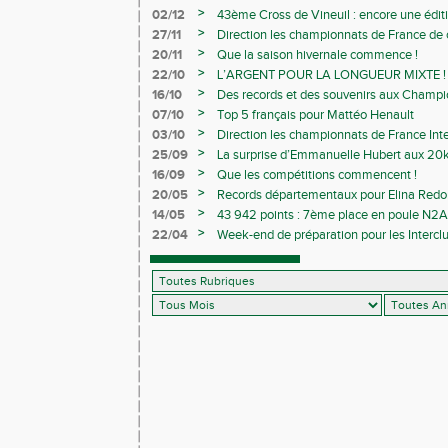
>
02/12
43ème Cross de Vineuil : encore une éditi
>
27/11
Direction les championnats de France de c
>
20/11
Que la saison hivernale commence !
>
22/10
L’ARGENT POUR LA LONGUEUR MIXTE !
>
16/10
Des records et des souvenirs aux Champi
Avenirs
>
07/10
Top 5 français pour Mattéo Henault
>
03/10
Direction les championnats de France Inte
>
25/09
La surprise d’Emmanuelle Hubert aux 20k
>
16/09
Que les compétitions commencent !
>
20/05
Records départementaux pour Elina Redon
>
14/05
43 942 points : 7ème place en poule N2A 
>
22/04
Week-end de préparation pour les Interclu
compétitions