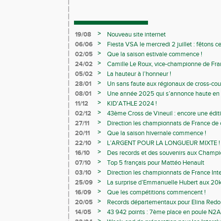
>
19/08
Nouveau site internet
>
06/06
Fiesta VSA le mercredi 2 juillet : fêtons 
>
02/05
Que la saison estivale commence !
>
24/02
Camille Le Roux, vice-championne de France
>
05/02
La hauteur à l’honneur !
>
28/01
Un sans faute aux régionaux de cross-cou
>
08/01
Une année 2025 qui s’annonce haute en c
>
11/12
KID'ATHLE 2024 !
>
02/12
43ème Cross de Vineuil : encore une éditi
>
27/11
Direction les championnats de France de c
>
20/11
Que la saison hivernale commence !
>
22/10
L’ARGENT POUR LA LONGUEUR MIXTE !
>
16/10
Des records et des souvenirs aux Champi
Avenirs
>
07/10
Top 5 français pour Mattéo Henault
>
03/10
Direction les championnats de France Inte
>
25/09
La surprise d’Emmanuelle Hubert aux 20k
>
16/09
Que les compétitions commencent !
>
20/05
Records départementaux pour Elina Redon
>
14/05
43 942 points : 7ème place en poule N2A 