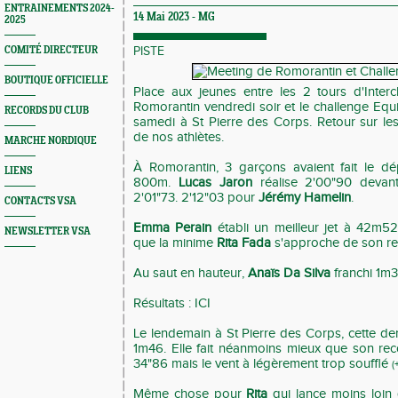
ENTRAINEMENTS 2024-
14 Mai 2023 -
MG
2025
COMITÉ DIRECTEUR
PISTE
BOUTIQUE OFFICIELLE
Place aux jeunes entre les 2 tours d'Inter
Romorantin vendredi soir et le challenge Equ
RECORDS DU CLUB
samedi à St Pierre des Corps. Retour sur le
de nos athlètes.
MARCHE NORDIQUE
À Romorantin, 3 garçons avaient fait le dé
LIENS
800m.
Lucas Jaron
réalise 2'00"90 deva
2'01"73. 2'12"03 pour
Jérémy Hamelin
.
CONTACTS VSA
Emma Perain
établi un meilleur jet à 42m52
NEWSLETTER VSA
que la minime
Rita Fada
s'approche de son re
Au saut en hauteur,
Anaïs Da Silva
franchi 1m
Résultats :
ICI
Le lendemain à St Pierre des Corps, cette dern
1m46. Elle fait néanmoins mieux que son re
34"86 mais le vent à légèrement trop soufflé
(
Même chose pour
Rita
qui lance moins loin