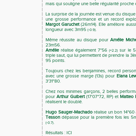
mais qui souligne une belle régularité proche
La surprise de la journée est venue du disqu
une grosse performance et un record exp
Margot Garuchet
(26m14). Elle améliore auss
longueur avec 3m95
.
(-0.9)
Même réussite au disque pour
Amélie Miche
23m56.
Amélie
réalise également 7"56
sur le 
(+2.2)
triple saut, qui lui permettent de prendre la 3
95 points.
Toujours chez les benjamines, record person
avec une grosse marge (13s) pour
Elana Le
3'31"80.
Chez nos minimes garçons, 2 belles perfor
pour
Arthur Guibert
(17'07"72, RP) et
Matteo 
réalisent le doublé.
Hugo Sauger-Machado
réalise un bon 14"60
Tesson
dépasse pour la première fois les 5
.
(-0.7)
Résultats :
ICI