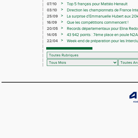
Avenirs
>
07/10
Top 5 français pour Mattéo Henault
>
03/10
Direction les championnats de France Inte
>
25/09
La surprise d’Emmanuelle Hubert aux 20k
>
16/09
Que les compétitions commencent !
>
20/05
Records départementaux pour Elina Redon
>
14/05
43 942 points : 7ème place en poule N2A 
>
22/04
Week-end de préparation pour les Interclu
compétitions