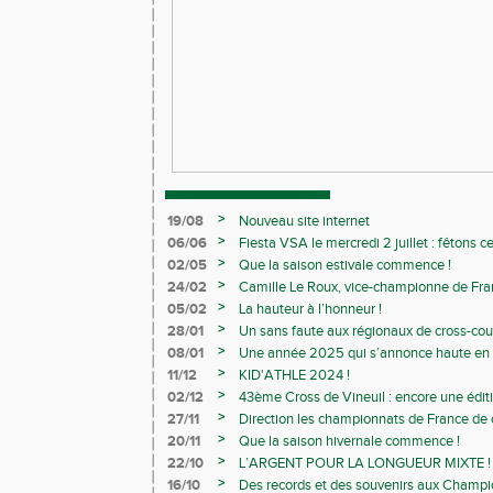
>
19/08
Nouveau site internet
>
06/06
Fiesta VSA le mercredi 2 juillet : fêtons 
>
02/05
Que la saison estivale commence !
>
24/02
Camille Le Roux, vice-championne de France
>
05/02
La hauteur à l’honneur !
>
28/01
Un sans faute aux régionaux de cross-cou
>
08/01
Une année 2025 qui s’annonce haute en c
>
11/12
KID'ATHLE 2024 !
>
02/12
43ème Cross de Vineuil : encore une éditi
>
27/11
Direction les championnats de France de c
>
20/11
Que la saison hivernale commence !
>
22/10
L’ARGENT POUR LA LONGUEUR MIXTE !
>
16/10
Des records et des souvenirs aux Champi