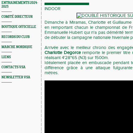
ENTRAINEMENTS 2024-
2025
INDOOR
COMITÉ DIRECTEUR
Dimanche à Miramas, Charlotte et Guillaume on
BOUTIQUE OFFICIELLE
en remportant chacun le championnat de Fr
Emmanuelle Hubert qui n'a pas démérité ter
RECORDS DU CLUB
de débuter la campagne nationale hivernale po
MARCHE NORDIQUE
Arrivée avec le meilleur chrono des engagée
Charlotte Degorce
remporte le premier titre 
LIENS
réalisant 4'28"65 (N3) sur 1500m.
Idéalement placée en embuscade pendant tout
CONTACTS VSA
différence grâce à une attaque fulgurant
mètres.
NEWSLETTER VSA