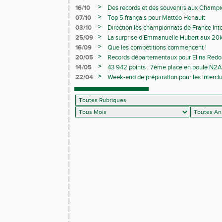
>
16/10
Des records et des souvenirs aux Champi
Avenirs
>
07/10
Top 5 français pour Mattéo Henault
>
03/10
Direction les championnats de France Inte
>
25/09
La surprise d’Emmanuelle Hubert aux 20k
>
16/09
Que les compétitions commencent !
>
20/05
Records départementaux pour Elina Redon
>
14/05
43 942 points : 7ème place en poule N2A 
>
22/04
Week-end de préparation pour les Interclu
compétitions