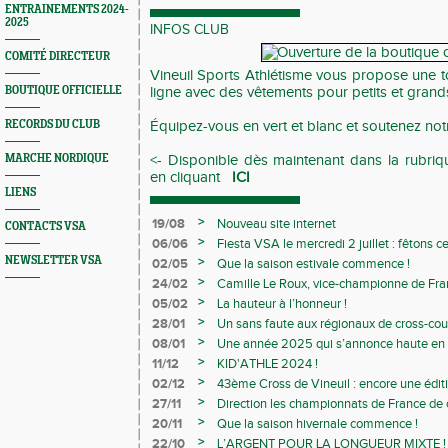
ENTRAINEMENTS 2024-
2025
INFOS CLUB
COMITÉ DIRECTEUR
Vineuil Sports Athlétisme vous propose une t
BOUTIQUE OFFICIELLE
ligne avec des vêtements pour petits et grand
RECORDS DU CLUB
Équipez-vous en vert et blanc et soutenez not
MARCHE NORDIQUE
<- Disponible dès maintenant dans la rubriqu
en cliquant
ICI
LIENS
>
19/08
Nouveau site internet
CONTACTS VSA
>
06/06
Fiesta VSA le mercredi 2 juillet : fêtons 
NEWSLETTER VSA
>
02/05
Que la saison estivale commence !
>
24/02
Camille Le Roux, vice-championne de France
>
05/02
La hauteur à l’honneur !
>
28/01
Un sans faute aux régionaux de cross-cou
>
08/01
Une année 2025 qui s’annonce haute en c
>
11/12
KID'ATHLE 2024 !
>
02/12
43ème Cross de Vineuil : encore une éditi
>
27/11
Direction les championnats de France de c
>
20/11
Que la saison hivernale commence !
>
22/10
L’ARGENT POUR LA LONGUEUR MIXTE !