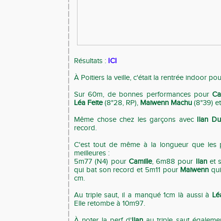
Résultats :
ICI
À Poitiers la veille, c'était la rentrée indoor po
Sur 60m, de bonnes performances pour
Ca
Léa Feite
(8"28, RP),
Maiwenn Machu
(8"39) e
Même chose chez les garçons avec
Ilan Du
record.
C'est tout de même à la longueur que les 
meilleures :
5m77 (N4) pour
Camille
, 6m88 pour
Ilan
et 
qui bat son record et 5m11 pour
Maiwenn
qu
cm.
Au triple saut, il a manqué 1cm là aussi à
L
Elle retombe à 10m97.
À noter la perf d'
Ilan
au triple saut égaleme