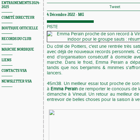
ENTRAINEMENTS 2024-
Tweet
2025
4 Décembre 2022 -
MG
COMITÉ DIRECTEUR
PISTE
BOUTIQUE OFFICIELLE
RECORDS DU CLUB
Du côté de Poitiers, c'est une rentrée très sa
MARCHE NORDIQUE
avec déjà de nouveaux records personnels. C'
end d'organisation consécutif à domicile ave
LIENS
marche. Dans le froid, Emma Perain a dép
tandis que nos benjamins & minimes s'affront
CONTACTS VSA
lancers.
NEWSLETTER VSA
45m38. Un meilleur essai tout proche de so
à
Emma Perain
de remporter le concours de l
dimanche à Vineuil. Un retour au meilleur de
entrevoir de belles choses pour la saison à ven