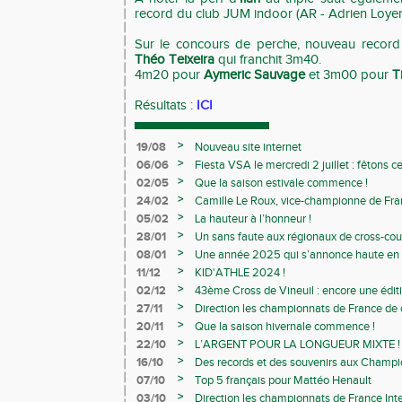
record du club JUM indoor (AR - Adrien Loye
Sur le concours de perche, nouveau record
Théo Teixeira
qui franchit 3m40.
4m20 pour
Aymeric Sauvage
et 3m00 pour
T
Résultats :
ICI
>
19/08
Nouveau site internet
>
06/06
Fiesta VSA le mercredi 2 juillet : fêtons 
>
02/05
Que la saison estivale commence !
>
24/02
Camille Le Roux, vice-championne de France
>
05/02
La hauteur à l’honneur !
>
28/01
Un sans faute aux régionaux de cross-cou
>
08/01
Une année 2025 qui s’annonce haute en c
>
11/12
KID'ATHLE 2024 !
>
02/12
43ème Cross de Vineuil : encore une éditi
>
27/11
Direction les championnats de France de c
>
20/11
Que la saison hivernale commence !
>
22/10
L’ARGENT POUR LA LONGUEUR MIXTE !
>
16/10
Des records et des souvenirs aux Champi
Avenirs
>
07/10
Top 5 français pour Mattéo Henault
>
03/10
Direction les championnats de France Inte