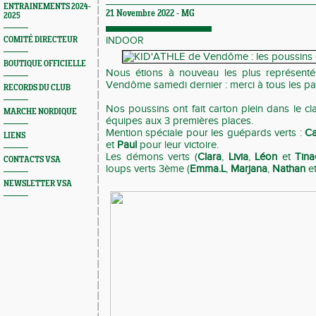
ENTRAINEMENTS 2024-
21 Novembre 2022 -
MG
2025
COMITÉ DIRECTEUR
INDOOR
BOUTIQUE OFFICIELLE
Nous étions à nouveau les plus représent
Vendôme samedi dernier : merci à tous les par
RECORDS DU CLUB
Nos poussins ont fait carton plein dans le c
MARCHE NORDIQUE
équipes aux 3 premières places.
Mention spéciale pour les guépards verts :
Ca
LIENS
et
Paul
pour leur victoire.
Les démons verts (
Clara
,
Livia
,
Léon
et
Tina
CONTACTS VSA
loups verts 3ème (
Emma.L
,
Marjana
,
Nathan
e
NEWSLETTER VSA