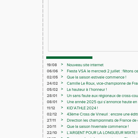
>
19/08
Nouveau site internet
>
06/06
Fiesta VSA le mercredi 2 juillet : fêtons 
>
02/05
Que la saison estivale commence !
>
24/02
Camille Le Roux, vice-championne de France
>
05/02
La hauteur à l’honneur !
>
28/01
Un sans faute aux régionaux de cross-cou
>
08/01
Une année 2025 qui s’annonce haute en c
>
11/12
KID'ATHLE 2024 !
>
02/12
43ème Cross de Vineuil : encore une éditi
>
27/11
Direction les championnats de France de c
>
20/11
Que la saison hivernale commence !
>
22/10
L’ARGENT POUR LA LONGUEUR MIXTE !