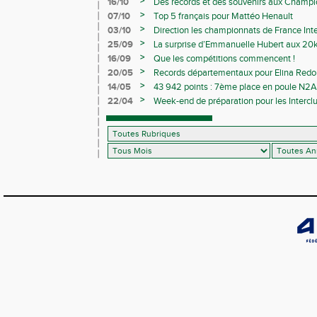
>
16/10
Des records et des souvenirs aux Champi
Avenirs
>
07/10
Top 5 français pour Mattéo Henault
>
03/10
Direction les championnats de France Inte
>
25/09
La surprise d’Emmanuelle Hubert aux 20k
>
16/09
Que les compétitions commencent !
>
20/05
Records départementaux pour Elina Redon
>
14/05
43 942 points : 7ème place en poule N2A 
>
22/04
Week-end de préparation pour les Interclu
compétitions