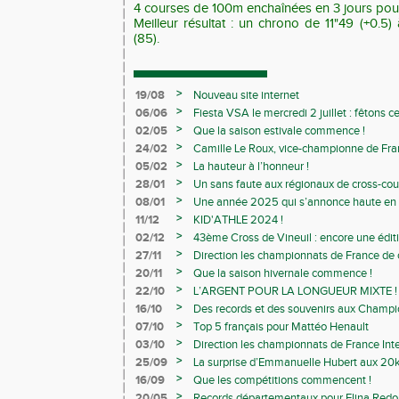
4 courses de 100m
enchaînées
en 3 jours po
Meilleur résultat : un chrono de 11"49 (+0.5)
(85).
>
19/08
Nouveau site internet
>
06/06
Fiesta VSA le mercredi 2 juillet : fêtons 
>
02/05
Que la saison estivale commence !
>
24/02
Camille Le Roux, vice-championne de France
>
05/02
La hauteur à l’honneur !
>
28/01
Un sans faute aux régionaux de cross-cou
>
08/01
Une année 2025 qui s’annonce haute en c
>
11/12
KID'ATHLE 2024 !
>
02/12
43ème Cross de Vineuil : encore une éditi
>
27/11
Direction les championnats de France de c
>
20/11
Que la saison hivernale commence !
>
22/10
L’ARGENT POUR LA LONGUEUR MIXTE !
>
16/10
Des records et des souvenirs aux Champi
Avenirs
>
07/10
Top 5 français pour Mattéo Henault
>
03/10
Direction les championnats de France Inte
>
25/09
La surprise d’Emmanuelle Hubert aux 20k
>
16/09
Que les compétitions commencent !
>
20/05
Records départementaux pour Elina Redon