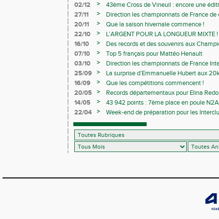
>
02/12
43ème Cross de Vineuil : encore une éditi
>
27/11
Direction les championnats de France de c
>
20/11
Que la saison hivernale commence !
>
22/10
L’ARGENT POUR LA LONGUEUR MIXTE !
>
16/10
Des records et des souvenirs aux Champi
Avenirs
>
07/10
Top 5 français pour Mattéo Henault
>
03/10
Direction les championnats de France Inte
>
25/09
La surprise d’Emmanuelle Hubert aux 20k
>
16/09
Que les compétitions commencent !
>
20/05
Records départementaux pour Elina Redon
>
14/05
43 942 points : 7ème place en poule N2A 
>
22/04
Week-end de préparation pour les Interclu
compétitions