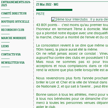
ENTRAINEMENTS 2024-
23 Mai 2022 -
MG
2025
COMITÉ DIRECTEUR
PISTE
BOUTIQUE OFFICIELLE
43 801 points - c'est moins qu'au premier tou
l'honneur en terminant 7ème à domicile. Ma
RECORDS DU CLUB
qui a plombé notre équipe avec une disqualifi
la marche, chacun a montré de l'envie et du 
MARCHE NORDIQUE
La consolation revient à se dire que même sa
LIENS
110m haies), la place aurait été la même.
On ne refait jamais assez ce constat : Vineui
CONTACTS VSA
aujourd'hui contre des clubs en possédant 1 
Mais nous ne sommes pas ici pour trou
NEWSLETTER VSA
acceptons et nous complaisons dans ce rôle
rend la victoire que plus belle lorsqu'elle est 
Nous reviendrons plus forts l'année prochain
briller le Loir et Cher et la ville de Vineuil da
de Nationale 2, et qui sait à l'avenir... peut êtr
Bonne saison à tous les athlètes, merci pour v
à tous nos bénévoles pour ce dimanche d'or
merci à toutes les personnes venues dépan
aider le club.