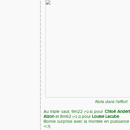
Nola dans l'effort
Au triple saut, 9m22
pour
Chloé Andert
(+2.8)
Alzon
et 8m62
pour
Louise Lacube
.
(+2.2)
Bonne surprise avec la montée en puissanc
).
+1,7