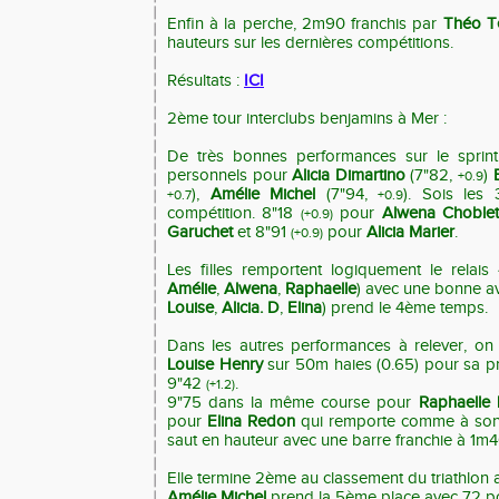
Enfin à la perche, 2m90 franchis par
Théo T
hauteurs sur les dernières compétitions.
Résultats :
ICI
2ème tour interclubs benjamins à Mer :
De très bonnes performances sur le sprint
personnels pour
Alicia Dimartino
(7"82,
)
+0.9
),
Amélie Michel
(7"94,
). Sois les
+0.7
+0.9
compétition. 8"18
pour
Alwena Choble
(+0.9)
Garuchet
et 8"91
pour
Alicia Marier
.
(+0.9)
Les filles remportent logiquement le rela
Amélie
,
Alwena
,
Raphaelle
) avec une bonne av
Louise
,
Alicia. D
,
Elina
) prend le 4ème temps.
Dans les autres performances à relever, o
Louise Henry
sur 50m haies (0.65) pour sa pr
9"42
.
(+1.2)
9"75 dans la même course pour
Raphaelle 
pour
Elina Redon
qui remporte comme à son 
saut en hauteur avec une barre franchie à 1m4
Elle termine 2ème au classement du triathlon 
Amélie Michel
prend la 5ème place avec 72 po