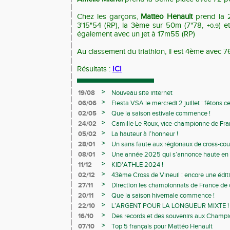
Chez les garçons,
Matteo Henault
prend la 
3'15"54 (RP), la 3ème sur 50m (7"78,
) e
+0.9
également avec un jet à 17m55 (RP)
Au classement du triathlon, il est 4ème avec 7
Résultats :
ICI
>
19/08
Nouveau site internet
>
06/06
Fiesta VSA le mercredi 2 juillet : fêtons 
>
02/05
Que la saison estivale commence !
>
24/02
Camille Le Roux, vice-championne de France
>
05/02
La hauteur à l’honneur !
>
28/01
Un sans faute aux régionaux de cross-cou
>
08/01
Une année 2025 qui s’annonce haute en c
>
11/12
KID'ATHLE 2024 !
>
02/12
43ème Cross de Vineuil : encore une éditi
>
27/11
Direction les championnats de France de c
>
20/11
Que la saison hivernale commence !
>
22/10
L’ARGENT POUR LA LONGUEUR MIXTE !
>
16/10
Des records et des souvenirs aux Champi
Avenirs
>
07/10
Top 5 français pour Mattéo Henault