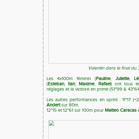
Valentin dans le final d
Les 4x100m féminin (
Pauline
,
Juliette
,
Lé
(
Esteban
,
Ilan
,
Maxime
,
Rafael
) ont tous l
réglages et la victoire en prime (51"99 & 43"64
Les autres performances en sprint : 11"17 (
Andert
sur 80m.
12"15 et 12"61 sur 100m pour
Matteo Caracas