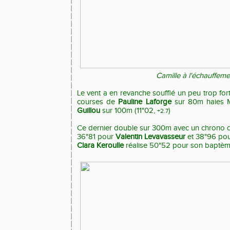
Camille à l'échauffeme
Le vent a en revanche soufflé un peu trop fo
courses de
Pauline Laforge
sur 80m haies M
Guillou
sur 100m (11"02,
)
+2.7
Ce dernier double sur 300m avec un chrono 
36"81 pour
Valentin Levavasseur
et 38"96 po
Clara Keroulle
réalise 50"52 pour son baptème