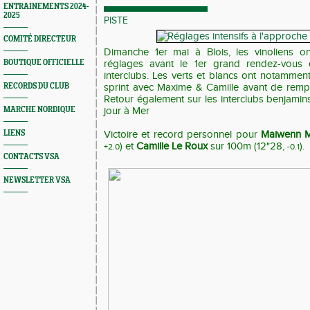
ENTRAINEMENTS 2024-
2025
PISTE
COMITÉ DIRECTEUR
Dimanche 1er mai à Blois, les vinoliens on
BOUTIQUE OFFICIELLE
réglages avant le 1er grand rendez-vous d
interclubs. Les verts et blancs ont notamme
RECORDS DU CLUB
sprint avec Maxime & Camille avant de rempo
Retour également sur les interclubs benjamin
MARCHE NORDIQUE
jour à Mer
LIENS
Victoire et record personnel pour
Maiwenn 
) et
Camille Le Roux
sur 100m (12"28,
).
+2.0
-0.1
CONTACTS VSA
NEWSLETTER VSA