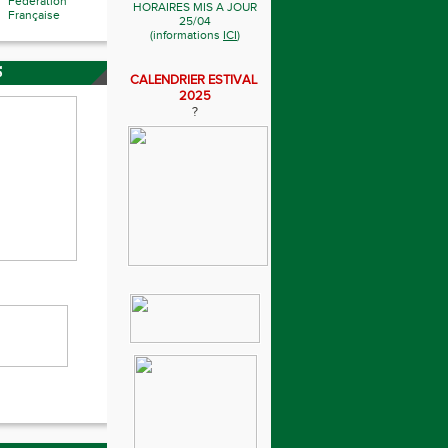
Fédération
HORAIRES MIS A JOUR
Française
25/04
(informations
ICI
)
S
CALENDRIER ESTIVAL
2025
?