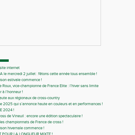
ite internet
A le mercredi 2 juillet : fêtons cette année tous ensemble !
ison estivale commence !
e Roux, vice-championne de France Elite : l’hiver sans limite
r à l’honneur !
aute aux régionaux de cross-country
 2025 qui s’annonce haute en couleurs et en performances !
E 2024 !
ss de Vineuil : encore une édition spectaculaire !
 les championnats de France de cross !
ison hivernale commence !
T POUR LA LONGUEUR MIXTE !