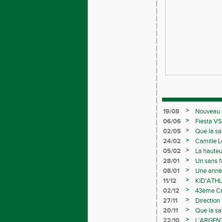
>
19/08
Nouveau s
>
06/06
Fiesta VS
>
02/05
Que la sa
>
24/02
Camille L
>
05/02
La hauteu
>
28/01
Un sans f
>
08/01
Une année
>
11/12
KID'ATHL
>
02/12
43ème Cro
>
27/11
Direction
>
20/11
Que la sa
>
22/10
L’ARGEN