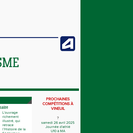
SME
PROCHAINES
COMPÉTITIONS À
naire
VINEUIL
L'ouvrage
richement
?
illustré, qui
samedi 26 avril 2025
retrace
Journée d'athlé
l’Histoire de la
U10 à MA