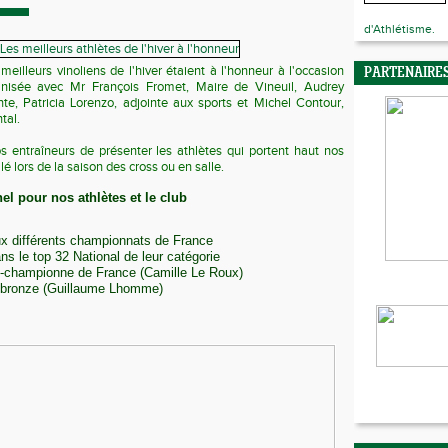
d'Athlétisme.
meilleurs vinoliens de l'hiver étaient à l'honneur à l'occasion
PARTENAIRE
anisée avec Mr François Fromet, Maire de Vineuil, Audrey
nte, Patricia Lorenzo, adjointe aux sports et Michel Contour,
tal.
s entraîneurs de présenter les athlètes qui portent haut nos
llé lors de la saison des cross ou en salle.
el pour nos athlètes et le club
ux différents championnats de France
ns le top 32 National de leur catégorie
ce-championne de France (Camille Le Roux)
e bronze (Guillaume Lhomme)