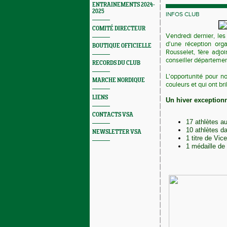
ENTRAINEMENTS 2024-
2025
INFOS CLUB
COMITÉ DIRECTEUR
Vendredi dernier, les 
d'une réception org
BOUTIQUE OFFICIELLE
Rousselet, 1ère adjoi
conseiller départemen
RECORDS DU CLUB
L'opportunité pour no
MARCHE NORDIQUE
couleurs et qui ont bri
LIENS
Un hiver exceptionn
CONTACTS VSA
17 athlètes a
10 athlètes da
NEWSLETTER VSA
1 titre de Vi
1 médaille d