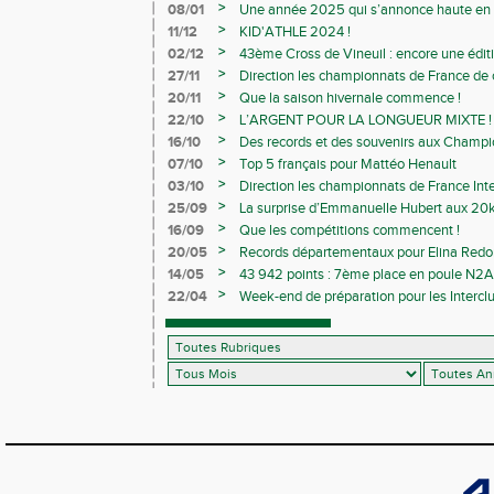
>
08/01
Une année 2025 qui s’annonce haute en c
>
11/12
KID'ATHLE 2024 !
>
02/12
43ème Cross de Vineuil : encore une éditi
>
27/11
Direction les championnats de France de c
>
20/11
Que la saison hivernale commence !
>
22/10
L’ARGENT POUR LA LONGUEUR MIXTE !
>
16/10
Des records et des souvenirs aux Champi
Avenirs
>
07/10
Top 5 français pour Mattéo Henault
>
03/10
Direction les championnats de France Inte
>
25/09
La surprise d’Emmanuelle Hubert aux 20k
>
16/09
Que les compétitions commencent !
>
20/05
Records départementaux pour Elina Redon
>
14/05
43 942 points : 7ème place en poule N2A 
>
22/04
Week-end de préparation pour les Interclu
compétitions