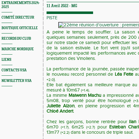
ENTRAINEMENTS 2024-
11 Avril 2022 -
MG
2025
COMITÉ DIRECTEUR
PISTE
BOUTIQUE OFFICIELLE
A peine le temps de souffler. La saison e
quelques semaines seulement, près de 200 a
RECORDS DU CLUB
sur notre stade ce samedi pour effectuer les
de la saison estivale. Le fort vent (qu'il s
MARCHE NORDIQUE
logiquement impacté les performances avec 
prestation des Vinoliens.
LIENS
La performance de la journée, passée inaper
CONTACTS VSA
le nouveau record personnel de
Léa Feite
au
).
+2.0
NEWSLETTER VSA
Elle bat également sa meilleure marque au 
mesuré à 10m67
.
(+1.4)
La minime
Maiwenn Machu
a impressionné av
5m08, trop venté pour être homologué
(+3
Juliette Alzon
, en pleine progression et 
Chloé Andert
.
Chez les garçons, bonne rentrée pour
Ilan
6m70
. 6m25
pour
Esteban Charl
(+1.7)
(+2.7)
13m77
dans le concours de triple saut.
(+2.2)