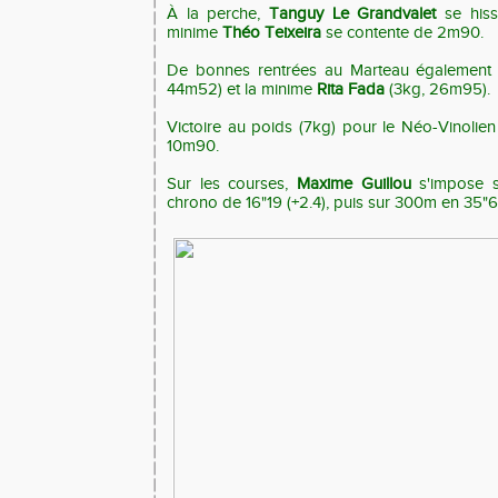
À la perche,
Tanguy Le Grandvalet
se hiss
minime
Théo Teixeira
se contente de 2m90.
De bonnes rentrées au Marteau égalemen
44m52) et la minime
Rita Fada
(3kg, 26m95).
Victoire au poids (7kg) pour le Néo-Vinolie
10m90.
Sur les courses,
Maxime Guillou
s'impose s
chrono de 16"19 (+2.4), puis sur 300m en 35"6