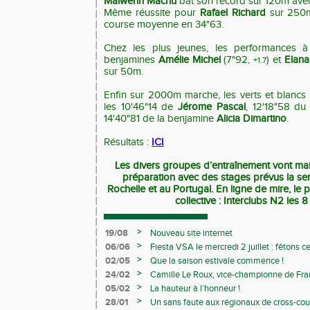
Maiwenn Machu
bat son record sur 120m ave
Même réussite pour
Rafael Richard
sur 250m
course moyenne en 34"63.
Chez les plus jeunes, les performances à 
benjamines
Amélie Michel
(7"92,
) et
Elan
+1.7
sur 50m.
Enfin sur 2000m marche, les verts et blancs 
les 10'46"14 de
Jérome Pascal
, 12'18"58 d
14'40"81 de la benjamine
Alicia Dimartino
.
Résultats :
ICI
Les divers groupes
d’entraînement
vont mai
préparation avec des stages prévus la s
Rochelle et au Portugal. En ligne de mire, le 
collective : Interclubs N2 les 
>
19/08
Nouveau site internet
>
06/06
Fiesta VSA le mercredi 2 juillet : fêtons 
>
02/05
Que la saison estivale commence !
>
24/02
Camille Le Roux, vice-championne de France
>
05/02
La hauteur à l’honneur !
>
28/01
Un sans faute aux régionaux de cross-cou