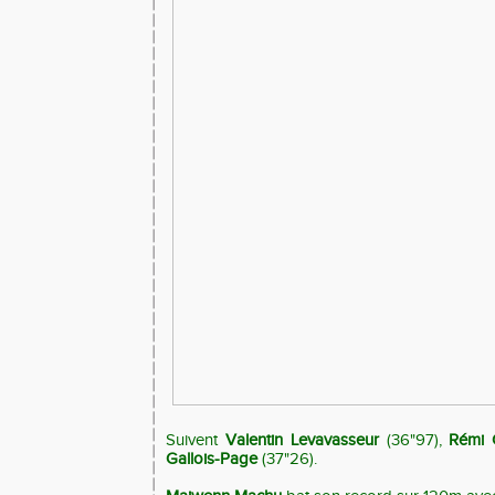
Suivent
Valentin Levavasseur
(36"97),
Rémi G
Gallois-Page
(37"26).