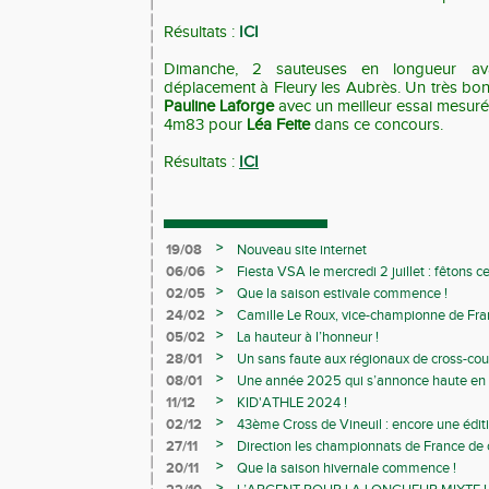
Résultats :
ICI
Dimanche, 2 sauteuses en longueur ava
déplacement à Fleury les Aubrès. Un très bo
Pauline Laforge
avec un meilleur essai mesur
4m83 pour
Léa Feite
dans ce concours.
Résultats :
ICI
>
19/08
Nouveau site internet
>
06/06
Fiesta VSA le mercredi 2 juillet : fêtons 
>
02/05
Que la saison estivale commence !
>
24/02
Camille Le Roux, vice-championne de France
>
05/02
La hauteur à l’honneur !
>
28/01
Un sans faute aux régionaux de cross-cou
>
08/01
Une année 2025 qui s’annonce haute en c
>
11/12
KID'ATHLE 2024 !
>
02/12
43ème Cross de Vineuil : encore une éditi
>
27/11
Direction les championnats de France de c
>
20/11
Que la saison hivernale commence !
>