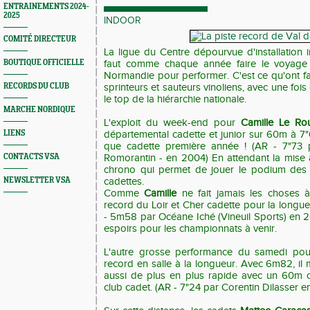
ENTRAINEMENTS 2024-
2025
INDOOR
COMITÉ DIRECTEUR
La ligue du Centre dépourvue d'installation in
BOUTIQUE OFFICIELLE
faut comme chaque année faire le voyage 
Normandie pour performer. C'est ce qu'ont fa
RECORDS DU CLUB
sprinteurs et sauteurs vinoliens, avec une foi
le top de la hiérarchie nationale.
MARCHE NORDIQUE
L'exploit du week-end pour
Camille Le Ro
LIENS
départemental cadette et junior sur 60m à 7"6
que cadette première année ! (AR - 7"73 
CONTACTS VSA
Romorantin - en 2004) En attendant la mise à
chrono qui permet de jouer le podium des
NEWSLETTER VSA
cadettes.
Comme
Camille
ne fait jamais les choses à
record du Loir et Cher cadette pour la longu
- 5m58 par Océane Iché (Vineuil Sports) en 2
espoirs pour les championnats à venir.
L'autre grosse performance du samedi po
record en salle à la longueur. Avec 6m82, il
aussi de plus en plus rapide avec un 60m 
club cadet. (AR - 7"24 par Corentin Dilasser e