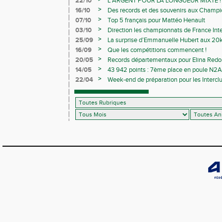
22/10
L’ARGENT POUR LA LONGUEUR MIXTE !
>
16/10
Des records et des souvenirs aux Champi
Avenirs
>
07/10
Top 5 français pour Mattéo Henault
>
03/10
Direction les championnats de France Inte
>
25/09
La surprise d’Emmanuelle Hubert aux 20k
>
16/09
Que les compétitions commencent !
>
20/05
Records départementaux pour Elina Redon
>
14/05
43 942 points : 7ème place en poule N2A 
>
22/04
Week-end de préparation pour les Interclu
compétitions