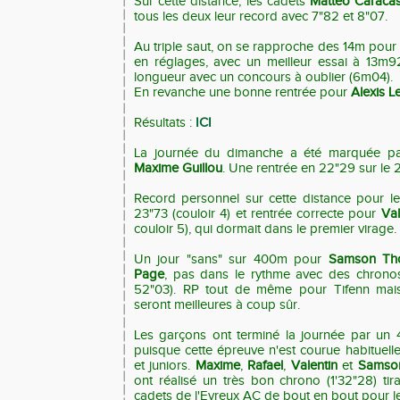
Sur cette distance, les cadets
Matteo Caraca
tous les deux leur record avec 7"82 et 8"07.
Au triple saut, on se rapproche des 14m pou
en réglages, avec un meilleur essai à 13m9
longueur avec un concours à oublier (6m04).
En revanche une bonne rentrée pour
Alexis L
Résultats :
ICI
La journée du dimanche a été marquée pa
Maxime Guillou
. Une rentrée en 22"29 sur le 
Record personnel sur cette distance pour l
23"73 (couloir 4) et rentrée correcte pour
Val
couloir 5), qui dormait dans le premier virage.
Un jour "sans" sur 400m pour
Samson Th
Page
, pas dans le rythme avec des chronos
52"03). RP tout de même pour Tifenn mais
seront meilleures à coup sûr.
Les garçons ont terminé la journée par un
puisque cette épreuve n'est courue habituel
et juniors.
Maxime
,
Rafael
,
Valentin
et
Sams
ont réalisé un très bon chrono (1'32"28) tir
cadets de l'Evreux AC de bout en bout pour leu