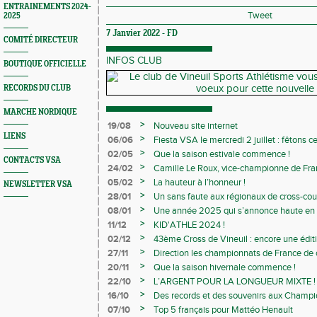
ENTRAINEMENTS 2024-
Tweet
2025
7 Janvier 2022 -
FD
COMITÉ DIRECTEUR
INFOS CLUB
BOUTIQUE OFFICIELLE
RECORDS DU CLUB
MARCHE NORDIQUE
>
19/08
Nouveau site internet
LIENS
>
06/06
Fiesta VSA le mercredi 2 juillet : fêtons 
>
02/05
Que la saison estivale commence !
CONTACTS VSA
>
24/02
Camille Le Roux, vice-championne de France
>
05/02
La hauteur à l’honneur !
NEWSLETTER VSA
>
28/01
Un sans faute aux régionaux de cross-cou
>
08/01
Une année 2025 qui s’annonce haute en c
>
11/12
KID'ATHLE 2024 !
>
02/12
43ème Cross de Vineuil : encore une éditi
>
27/11
Direction les championnats de France de c
>
20/11
Que la saison hivernale commence !
>
22/10
L’ARGENT POUR LA LONGUEUR MIXTE !
>
16/10
Des records et des souvenirs aux Champi
Avenirs
>
07/10
Top 5 français pour Mattéo Henault