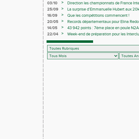
>
03/10
Direction les championnats de France Inte
>
25/09
La surprise d’Emmanuelle Hubert aux 20k
>
16/09
Que les compétitions commencent !
>
20/05
Records départementaux pour Elina Redon
>
14/05
43 942 points : 7ème place en poule N2A 
>
22/04
Week-end de préparation pour les Interclu
compétitions