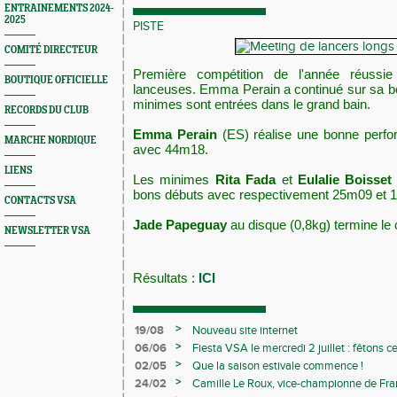
ENTRAINEMENTS 2024-
2025
PISTE
COMITÉ DIRECTEUR
Première compétition de l'année réussi
BOUTIQUE OFFICIELLE
lanceuses. Emma Perain a continué sur sa b
minimes sont entrées dans le grand bain.
RECORDS DU CLUB
Emma Perain
(ES) réalise une bonne perf
MARCHE NORDIQUE
avec 44m18.
LIENS
Les minimes
Rita Fada
et
Eulalie Boisset
bons débuts avec respectivement 25m09 et 
CONTACTS VSA
Jade Papeguay
au disque (0,8kg) termine l
NEWSLETTER VSA
Résultats :
ICI
>
19/08
Nouveau site internet
>
06/06
Fiesta VSA le mercredi 2 juillet : fêtons 
>
02/05
Que la saison estivale commence !
>
24/02
Camille Le Roux, vice-championne de France