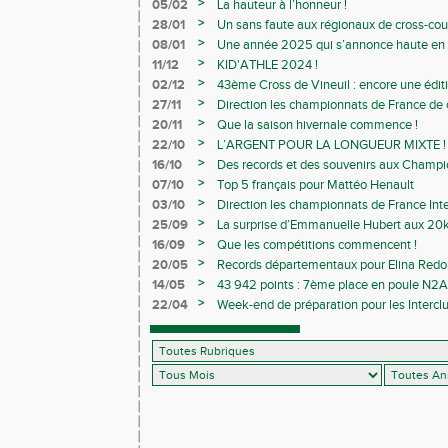
>
05/02
La hauteur à l’honneur !
>
28/01
Un sans faute aux régionaux de cross-cou
>
08/01
Une année 2025 qui s’annonce haute en c
>
11/12
KID'ATHLE 2024 !
>
02/12
43ème Cross de Vineuil : encore une éditi
>
27/11
Direction les championnats de France de c
>
20/11
Que la saison hivernale commence !
>
22/10
L’ARGENT POUR LA LONGUEUR MIXTE !
>
16/10
Des records et des souvenirs aux Champi
Avenirs
>
07/10
Top 5 français pour Mattéo Henault
>
03/10
Direction les championnats de France Inte
>
25/09
La surprise d’Emmanuelle Hubert aux 20k
>
16/09
Que les compétitions commencent !
>
20/05
Records départementaux pour Elina Redon
>
14/05
43 942 points : 7ème place en poule N2A 
>
22/04
Week-end de préparation pour les Interclu
compétitions