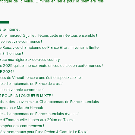
 fatigue de la veille. Éliminés en série pour la première fois
ite internet
A le mercredi 2 juillet : fêtons cette année tous ensemble !
ison estivale commence !
e Roux, vice-championne de France Elite : l’hiver sans limite
r à l’honneur !
aute aux régionaux de cross-country
 2025 qui s’annonce haute en couleurs et en performances !
E 2024 !
ss de Vineuil : encore une édition spectaculaire !
 les championnats de France de cross !
ison hivernale commence !
T POUR LA LONGUEUR MIXTE !
ds et des souvenirs aux Championnats de France Interclubs
nçais pour Mattéo Henault
 les championnats de France Interclubs Avenirs !
se d’Emmanuelle Hubert aux 20km de Tours !
compétitions commencent !
épartementaux pour Elina Redon & Camille Le Roux !