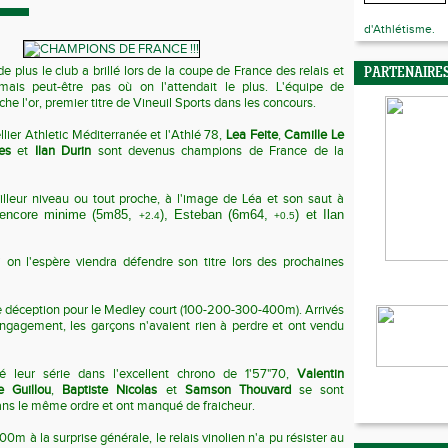
d'Athlétisme.
s de plus le club a brillé lors de la coupe de France des relais et
PARTENAIRE
 mais peut-être pas où on l'attendait le plus. L'équipe de
e l'or, premier titre de Vineuil Sports dans les concours.
lier Athletic
Méditerranée et l'Athlé 78,
Lea Feite
,
Camille Le
es
et
Ilan Durin
sont devenus champions de France de la
illeur niveau ou tout proche, à l'image de Léa et son saut à
 encore minime (5m85,
)
, Esteban (6m64,
) et Ilan
+2.4
+0.5
 on l'espère viendra défendre son titre lors des prochaines
te déception pour le Medley court (100-200-300-400m). Arrivés
ngagement, les garçons n'avaient rien à perdre et ont vendu
é leur série dans l'excellent chrono de 1'57"70,
Valentin
 Guillou
,
Baptiste Nicolas
et
Samson Thouvard
se sont
ans le même ordre et ont manqué de fraicheur.
0m à la surprise générale, le relais vinolien n'a pu résister au