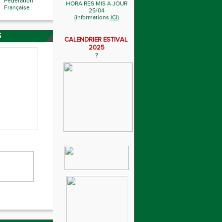
Fédération
HORAIRES MIS A JOUR
Française
25/04
(informations
ICI
)
S
CALENDRIER ESTIVAL
2025
?