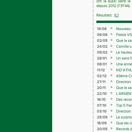
ont là aussi senti la
depuis 2012 (1'31"44).
Résultats :
ICI
>
19/08
Nouveau s
>
06/06
Fiesta VS
>
02/05
Que la sa
>
24/02
Camille L
>
05/02
La hauteu
>
28/01
Un sans f
>
08/01
Une année
>
11/12
KID'ATHL
>
02/12
43ème Cro
>
27/11
Direction
>
20/11
Que la sa
>
22/10
L’ARGEN
>
16/10
Des recor
Avenirs
>
07/10
Top 5 fra
>
03/10
Direction
>
25/09
La surpri
>
16/09
Que les 
>
20/05
Records d