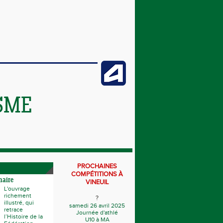
SME
PROCHAINES
COMPÉTITIONS À
naire
VINEUIL
L'ouvrage
richement
?
illustré, qui
samedi 26 avril 2025
retrace
Journée d'athlé
l’Histoire de la
U10 à MA