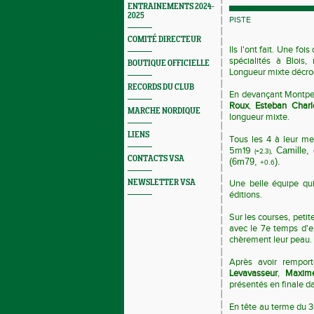
ENTRAINEMENTS 2024-
2025
PISTE
COMITÉ DIRECTEUR
Ils l'ont fait. Une foi
spécialités à Blois,
BOUTIQUE OFFICIELLE
Longueur mixte décroch
RECORDS DU CLUB
En devançant Montpel
Roux
,
Esteban Charl
MARCHE NORDIQUE
longueur mixte.
LIENS
Tous les 4 à leur me
5m19
Camille,
(+2.3),
CONTACTS VSA
(6m79,
)
.
+0.6
NEWSLETTER VSA
Une belle équipe qui
éditions.
Sur les courses, peti
avec le 7e temps d'e
chèrement leur peau.
Après avoir remport
Levavasseur
,
Maxime
présentés en finale d
En tête au terme du 30