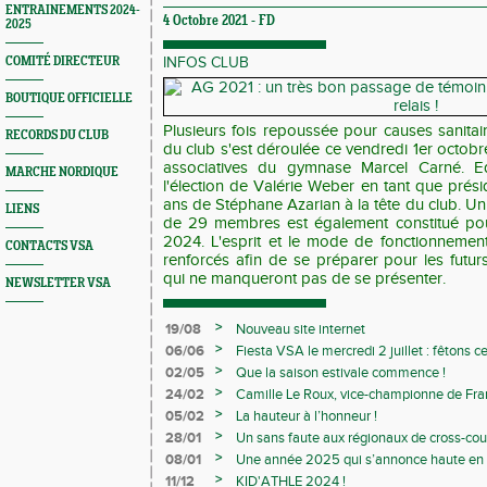
ENTRAINEMENTS 2024-
4 Octobre 2021 -
FD
2025
COMITÉ DIRECTEUR
INFOS CLUB
BOUTIQUE OFFICIELLE
Plusieurs fois repoussée pour causes sanitai
RECORDS DU CLUB
du club s'est déroulée ce vendredi 1er octobre
associatives du gymnase Marcel Carné. Edi
MARCHE NORDIQUE
l'élection de Valérie Weber en tant que prés
ans de Stéphane Azarian à la tête du club. U
LIENS
de 29 membres est également constitué pou
2024. L'esprit et le mode de fonctionnement
CONTACTS VSA
renforcés afin de se préparer pour les futur
qui ne manqueront pas de se présenter.
NEWSLETTER VSA
>
19/08
Nouveau site internet
>
06/06
Fiesta VSA le mercredi 2 juillet : fêtons 
>
02/05
Que la saison estivale commence !
>
24/02
Camille Le Roux, vice-championne de France
>
05/02
La hauteur à l’honneur !
>
28/01
Un sans faute aux régionaux de cross-cou
>
08/01
Une année 2025 qui s’annonce haute en c
>
11/12
KID'ATHLE 2024 !