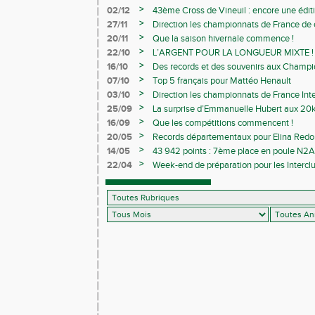
>
02/12
43ème Cross de Vineuil : encore une éditi
>
27/11
Direction les championnats de France de c
>
20/11
Que la saison hivernale commence !
>
22/10
L’ARGENT POUR LA LONGUEUR MIXTE !
>
16/10
Des records et des souvenirs aux Champi
Avenirs
>
07/10
Top 5 français pour Mattéo Henault
>
03/10
Direction les championnats de France Inte
>
25/09
La surprise d’Emmanuelle Hubert aux 20k
>
16/09
Que les compétitions commencent !
>
20/05
Records départementaux pour Elina Redon
>
14/05
43 942 points : 7ème place en poule N2A 
>
22/04
Week-end de préparation pour les Interclu
compétitions