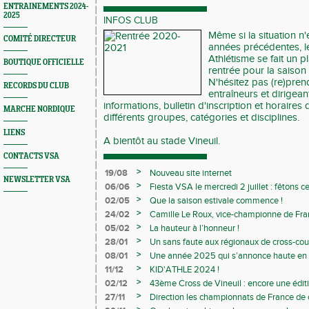
ENTRAINEMENTS 2024-
2025
INFOS CLUB
Même si la situation n'
COMITÉ DIRECTEUR
années précédentes, le
Athlétisme se fait un p
BOUTIQUE OFFICIELLE
rentrée pour la saiso
N'hésitez pas (re)pren
RECORDS DU CLUB
entraîneurs et dirigea
informations, bulletin d'inscription et horaire
MARCHE NORDIQUE
différents groupes, catégories et disciplines.
LIENS
A bientôt au stade Vineuil.
CONTACTS VSA
>
19/08
Nouveau site internet
NEWSLETTER VSA
>
06/06
Fiesta VSA le mercredi 2 juillet : fêtons 
>
02/05
Que la saison estivale commence !
>
24/02
Camille Le Roux, vice-championne de France
>
05/02
La hauteur à l’honneur !
>
28/01
Un sans faute aux régionaux de cross-cou
>
08/01
Une année 2025 qui s’annonce haute en c
>
11/12
KID'ATHLE 2024 !
>
02/12
43ème Cross de Vineuil : encore une éditi
>
27/11
Direction les championnats de France de c