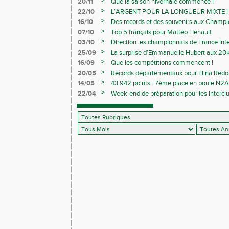
>
20/11
Que la saison hivernale commence !
>
22/10
L’ARGENT POUR LA LONGUEUR MIXTE !
>
16/10
Des records et des souvenirs aux Champi
Avenirs
>
07/10
Top 5 français pour Mattéo Henault
>
03/10
Direction les championnats de France Inte
>
25/09
La surprise d’Emmanuelle Hubert aux 20k
>
16/09
Que les compétitions commencent !
>
20/05
Records départementaux pour Elina Redon
>
14/05
43 942 points : 7ème place en poule N2A 
>
22/04
Week-end de préparation pour les Interclu
compétitions