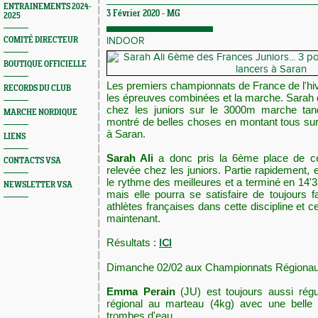
ENTRAINEMENTS 2024-
3 Février 2020 -
MG
2025
COMITÉ DIRECTEUR
INDOOR
BOUTIQUE OFFICIELLE
Les premiers championnats de France de l'hiv
RECORDS DU CLUB
les épreuves combinées et la marche. Sarah
chez les juniors sur le 3000m marche tand
MARCHE NORDIQUE
montré de belles choses en montant tous su
à Saran.
LIENS
Sarah Ali
a donc pris la 6ème place de c
CONTACTS VSA
relevée chez les juniors. Partie rapidement, e
le rythme des meilleures et a terminé en 14'
NEWSLETTER VSA
mais elle pourra se satisfaire de toujours f
athlètes françaises dans cette discipline et 
maintenant.
Résultats :
ICI
Dimanche 02/02 aux Championnats Régionau
Emma Perain
(JU) est toujours aussi régul
régional au marteau (4kg) avec une bell
trombes d'eau.