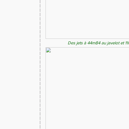
Des jets à 44m84 au javelot et 1