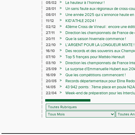
>
05/02
La hauteur à l’honneur !
>
28/01
Un sans faute aux régionaux de cross-cou
>
08/01
Une année 2025 qui s’annonce haute en c
>
11/12
KID'ATHLE 2024 !
>
02/12
43ème Cross de Vineuil : encore une éditi
>
27/11
Direction les championnats de France de c
>
20/11
Que la saison hivernale commence !
>
22/10
L’ARGENT POUR LA LONGUEUR MIXTE !
>
16/10
Des records et des souvenirs aux Champi
Avenirs
>
07/10
Top 5 français pour Mattéo Henault
>
03/10
Direction les championnats de France Inte
>
25/09
La surprise d’Emmanuelle Hubert aux 20k
>
16/09
Que les compétitions commencent !
>
20/05
Records départementaux pour Elina Redon
>
14/05
43 942 points : 7ème place en poule N2A 
>
22/04
Week-end de préparation pour les Interclu
compétitions