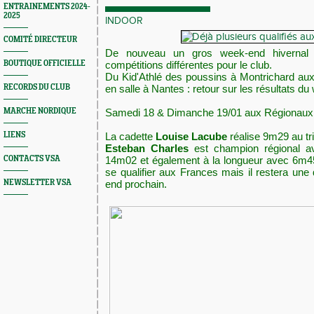
ENTRAINEMENTS 2024-
2025
INDOOR
COMITÉ DIRECTEUR
De nouveau un gros week-end hiverna
BOUTIQUE OFFICIELLE
compétitions différentes pour le club.
Du Kid'Athlé des poussins à Montrichard au
RECORDS DU CLUB
en salle à Nantes : retour sur les résultats d
MARCHE NORDIQUE
Samedi 18 & Dimanche 19/01 aux Régionaux e
LIENS
La cadette
Louise Lacube
réalise 9m29 au tri
Esteban Charles
est champion régional av
CONTACTS VSA
14m02 et également à la longueur avec 6m45
se qualifier aux Frances mais il restera une
NEWSLETTER VSA
end prochain.