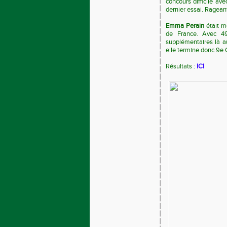
concours difficile av
dernier essai. Ragean
Emma Perain
était m
de France. Avec 4
supplémentaires là a
elle termine donc 9e
Résultats :
ICI