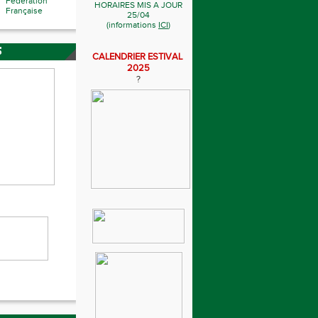
Fédération
HORAIRES MIS A JOUR
Française
25/04
(informations
ICI
)
S
CALENDRIER ESTIVAL
2025
?