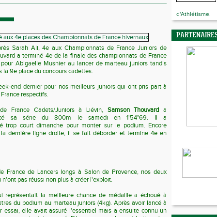
d'Athlétisme.
PARTENAIRE
rès Sarah Ali, 4e aux Championnats de France Juniors de
vard a terminé 4e de la finale des championnats de France
pour Abigaelle Musnier au lancer de marteau juniors tandis
 la 9e place du concours cadettes.
ek-end dernier pour nos meilleurs juniors qui ont pris part à
France respectifs.
e France Cadets/Juniors à Liévin,
Samson Thouvard
a
orté sa série du 800m le samedi en 1'54"69. Il a
é trop court dimanche pour monter sur le podium. Encore
la dernière ligne droite, il se fait déborder et termine 4e en
e France de Lancers longs à Salon de Provence, nos deux
'ont pas réussi non plus à créer l'exploit.
i représentait la meilleure chance de médaille a échoué à
tres du podium au marteau juniors (4kg). Après avoir lancé à
essai, elle avait assuré l'essentiel mais a ensuite connu un