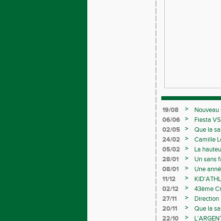
>
19/08
Nouveau s
>
06/06
Fiesta VS
>
02/05
Que la sa
>
24/02
Camille L
>
05/02
La hauteu
>
28/01
Un sans f
>
08/01
Une année
>
11/12
KID'ATHL
>
02/12
43ème Cro
>
27/11
Direction
>
20/11
Que la sa
>
22/10
L’ARGEN