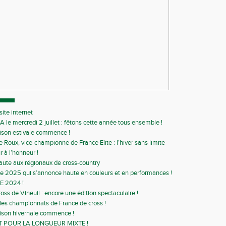
ite internet
A le mercredi 2 juillet : fêtons cette année tous ensemble !
ison estivale commence !
e Roux, vice-championne de France Elite : l’hiver sans limite
r à l’honneur !
aute aux régionaux de cross-country
 2025 qui s’annonce haute en couleurs et en performances !
E 2024 !
ss de Vineuil : encore une édition spectaculaire !
 les championnats de France de cross !
ison hivernale commence !
T POUR LA LONGUEUR MIXTE !