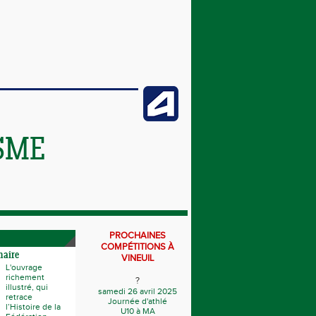
SME
PROCHAINES
COMPÉTITIONS À
naire
VINEUIL
L'ouvrage
richement
?
illustré, qui
samedi 26 avril 2025
retrace
Journée d'athlé
l’Histoire de la
U10 à MA