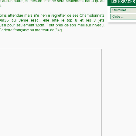
ec aucun autre jet mesuré. Elle ne sera seulement battu qu'au
LES ESPACES
t.
oins attendue mais n'a rien à regretter de ses Championnats
9m35 au 3ème essai, elle rate le top 8 et les 3 jets
ussi pour seulement 12cm. Tout près de son meilleur niveau,
 Cadette française au marteau de 3kg.