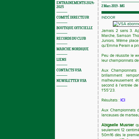
ENTRAINEMENTS 2024-
2 Mars 2019 -
MG
2025
INDOOR
COMITÉ DIRECTEUR
BOUTIQUE OFFICIELLE
Jamais 2 sans 3. Ap
Marche, Samson Thou
RECORDS DU CLUB
Juniors. Même place 
qu'Emma Perain a pris
MARCHE NORDIQUE
Peu de réussite le we
LIENS
leur championnats de 
Aux Championnats d
CONTACTS VSA
brillamment remp
malheureusement ét
NEWSLETTER VSA
second à l'entrée de 
1'55"23.
Résultats :
ICI
Aux Championnats d
lanceuses de marteau n
Abigaelle Musnier
qu
seulement 12 centimè
50m16 dès le premier 