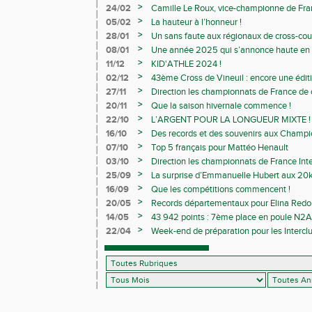
>
24/02
Camille Le Roux, vice-championne de France
>
05/02
La hauteur à l’honneur !
>
28/01
Un sans faute aux régionaux de cross-cou
>
08/01
Une année 2025 qui s’annonce haute en c
>
11/12
KID'ATHLE 2024 !
>
02/12
43ème Cross de Vineuil : encore une éditi
>
27/11
Direction les championnats de France de c
>
20/11
Que la saison hivernale commence !
>
22/10
L’ARGENT POUR LA LONGUEUR MIXTE !
>
16/10
Des records et des souvenirs aux Champi
Avenirs
>
07/10
Top 5 français pour Mattéo Henault
>
03/10
Direction les championnats de France Inte
>
25/09
La surprise d’Emmanuelle Hubert aux 20k
>
16/09
Que les compétitions commencent !
>
20/05
Records départementaux pour Elina Redon
>
14/05
43 942 points : 7ème place en poule N2A 
>
22/04
Week-end de préparation pour les Interclu
compétitions