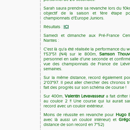
Sarah saura prendre sa revanche lors du 10km
objectif de la saison et 1ère étape pou
championnats d'Europe Juniors.
Résultats :
ICI
Samedi et dimanche aux Pré-France Centr
Nantes :
C'est là qu'a été réalisée la performance du
1'53"51 (N4) sur le 800m,
Samson Thou
personnel en salle d'une seconde et confir
vue des championnats de France de Liévin
semaines.
Sur la même distance, record également p
2'03"97. Il peut aller chercher des chronos trè
fait des progrès sur son schéma de course !
Sur 400m,
Valentin Levavasseur
a fait drifter
au couloir 2 !! Une course qui lui aurait 
record avec un couloir extérieur.
Moins de réussite en revanche pour
Hugo B
avec là aussi un couloir intérieur) et
Grégo
distance de son record en 7"52)