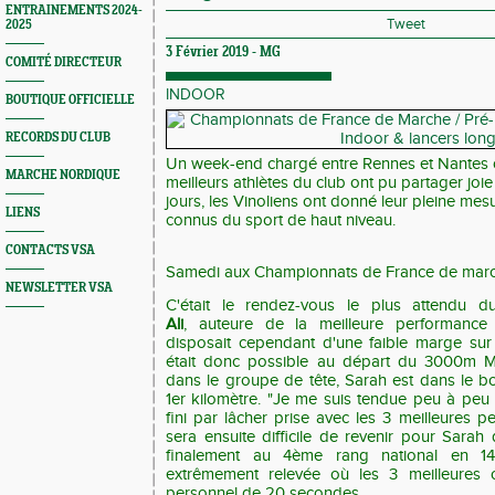
ENTRAINEMENTS 2024-
Tweet
2025
3 Février 2019 -
MG
COMITÉ DIRECTEUR
INDOOR
BOUTIQUE OFFICIELLE
RECORDS DU CLUB
Un week-end chargé entre Rennes et Nantes 
MARCHE NORDIQUE
meilleurs athlètes du club ont pu partager joi
jours, les Vinoliens ont donné leur pleine mes
LIENS
connus du sport de haut niveau.
CONTACTS VSA
Samedi aux Championnats de France de marc
NEWSLETTER VSA
C'était le rendez-vous le plus attendu
Ali
,
auteure de la meilleure performance 
disposait cependant d'une faible marge sur
était donc possible au départ du 3000m Ma
dans le groupe de tête, Sarah est dans le
1er kilomètre. "Je me suis tendue peu à peu a
fini par lâcher prise avec les 3 meilleures 
sera ensuite difficile de revenir pour Sarah 
finalement au 4ème rang national en 14
extrêmement relevée où les 3 meilleures o
personnel de 20 secondes.