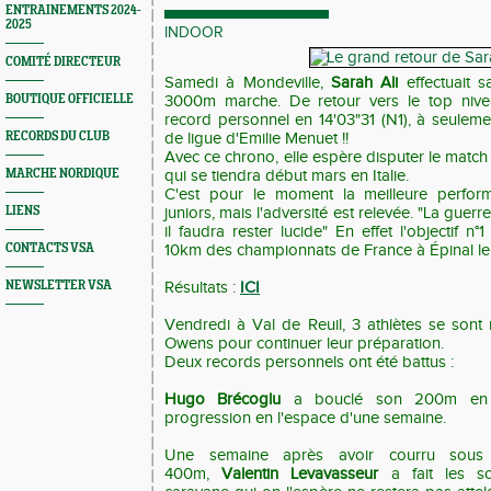
ENTRAINEMENTS 2024-
2025
INDOOR
COMITÉ DIRECTEUR
Samedi à Mondeville,
Sarah Ali
effectuait s
BOUTIQUE OFFICIELLE
3000m marche. De retour vers le top nivea
record personnel en 14'03"31 (N1), à seule
RECORDS DU CLUB
de ligue d'Emilie Menuet !!
Avec ce chrono, elle espère disputer le match 
MARCHE NORDIQUE
qui se tiendra début mars en Italie.
C'est pour le moment la meilleure perform
LIENS
juniors, mais l'adversité est relevée. "La gue
il faudra rester lucide" En effet l'objectif n
CONTACTS VSA
10km des championnats de France à Épinal le
NEWSLETTER VSA
Résultats :
ICI
Vendredi à Val de Reuil, 3 athlètes se son
Owens pour continuer leur préparation.
Deux records personnels ont été battus :
Hugo Brécoglu
a bouclé son 200m en 2
progression en l'espace d'une semaine.
Une semaine après avoir courru sous
400m,
Valentin Levavasseur
a fait les s