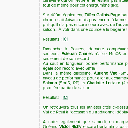
caravane qui on l'espère ne restera pas atte
tout de même pour cet énergumène (IR1).
Sur 400m également,
Tiffen Gallois-Page
bat
chrono satisfaisant mais pas encore à la mes
puisqu'il n'a pas encore couru avec de l'adver
saison... À voir dans une course à la bagarre !
Résultats :
ICI
Dimanche à Poitiers, dernière compétiti
sauteurs.
Esteban Charles
réalise 14m06 au 
seulement de son record.
Au saut en longueur, bonne performance p
égale son record avec
6m18.
Dans la même discipline,
Auriane Vite
(5m3
niveau de performance pour aller aux champ
Salmon
(
5m15, RP) et
Charlotte Leclaire
(4m
première partie de saison.
Résultats :
ICI
On retrouvera tous les athlètes cités ci-des
Val de Reuil à l'occasion du traditionnel dép
À noter également que samedi, en marge 
Orléans,
Victor Richy
, encore benjamin, a pas