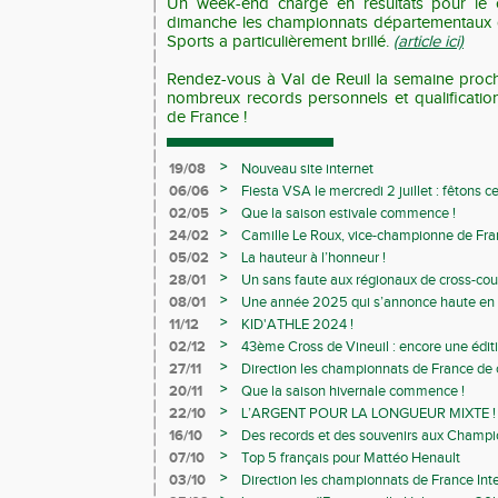
Un week-end chargé en résultats pour le c
dimanche les championnats départementaux d
Sports a particulièrement brillé.
(article ici)
Rendez-vous à Val de Reuil la semaine proc
nombreux records personnels et qualificati
de France !
>
19/08
Nouveau site internet
>
06/06
Fiesta VSA le mercredi 2 juillet : fêtons 
>
02/05
Que la saison estivale commence !
>
24/02
Camille Le Roux, vice-championne de France
>
05/02
La hauteur à l’honneur !
>
28/01
Un sans faute aux régionaux de cross-cou
>
08/01
Une année 2025 qui s’annonce haute en c
>
11/12
KID'ATHLE 2024 !
>
02/12
43ème Cross de Vineuil : encore une éditi
>
27/11
Direction les championnats de France de c
>
20/11
Que la saison hivernale commence !
>
22/10
L’ARGENT POUR LA LONGUEUR MIXTE !
>
16/10
Des records et des souvenirs aux Champi
Avenirs
>
07/10
Top 5 français pour Mattéo Henault
>
03/10
Direction les championnats de France Inte