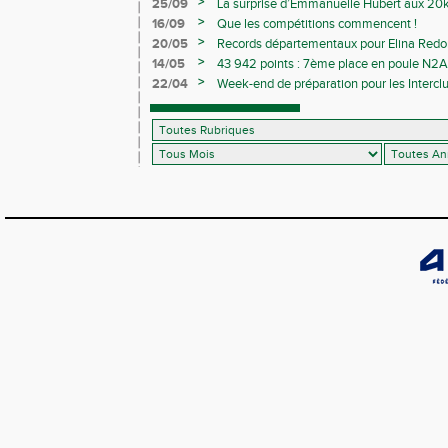
>
25/09
La surprise d’Emmanuelle Hubert aux 20k
>
16/09
Que les compétitions commencent !
>
20/05
Records départementaux pour Elina Redon
>
14/05
43 942 points : 7ème place en poule N2A 
>
22/04
Week-end de préparation pour les Interclu
compétitions