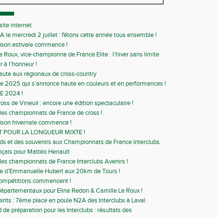
ite internet
A le mercredi 2 juillet : fêtons cette année tous ensemble !
ison estivale commence !
e Roux, vice-championne de France Elite : l’hiver sans limite
r à l’honneur !
aute aux régionaux de cross-country
 2025 qui s’annonce haute en couleurs et en performances !
E 2024 !
ss de Vineuil : encore une édition spectaculaire !
 les championnats de France de cross !
ison hivernale commence !
T POUR LA LONGUEUR MIXTE !
ds et des souvenirs aux Championnats de France Interclubs
nçais pour Mattéo Henault
 les championnats de France Interclubs Avenirs !
se d’Emmanuelle Hubert aux 20km de Tours !
compétitions commencent !
épartementaux pour Elina Redon & Camille Le Roux !
ints : 7ème place en poule N2A des Interclubs à Laval
de préparation pour les Interclubs : résultats des