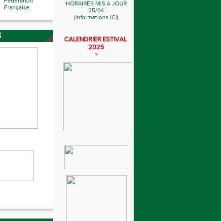
Fédération
HORAIRES MIS A JOUR
Française
25/04
(informations
ICI
)
S
CALENDRIER ESTIVAL
2025
?