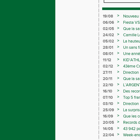
>
19/08
Nouveau s
>
06/06
Fiesta VS
>
02/05
Que la sa
>
24/02
Camille L
>
05/02
La hauteu
>
28/01
Un sans f
>
08/01
Une année
>
11/12
KID'ATHL
>
02/12
43ème Cro
>
27/11
Direction
>
20/11
Que la sa
>
22/10
L’ARGEN
>
16/10
Des recor
Avenirs
>
07/10
Top 5 fra
>
03/10
Direction
>
25/09
La surpri
>
16/09
Que les 
>
20/05
Records d
>
14/05
43 942 po
>
22/04
Week-end 