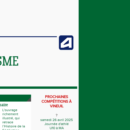
SME
PROCHAINES
COMPÉTITIONS À
naire
VINEUIL
L'ouvrage
richement
?
illustré, qui
samedi 26 avril 2025
retrace
Journée d'athlé
l’Histoire de la
U10 à MA