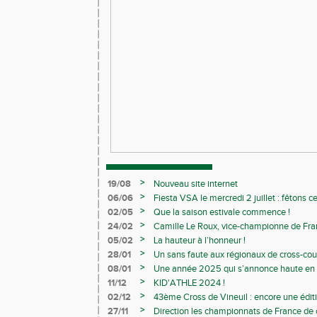
>
19/08
Nouveau site internet
>
06/06
Fiesta VSA le mercredi 2 juillet : fêtons 
>
02/05
Que la saison estivale commence !
>
24/02
Camille Le Roux, vice-championne de France
>
05/02
La hauteur à l’honneur !
>
28/01
Un sans faute aux régionaux de cross-cou
>
08/01
Une année 2025 qui s’annonce haute en c
>
11/12
KID'ATHLE 2024 !
>
02/12
43ème Cross de Vineuil : encore une éditi
>
27/11
Direction les championnats de France de c