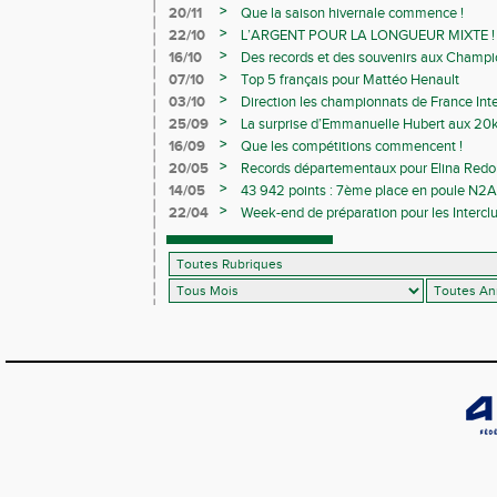
>
20/11
Que la saison hivernale commence !
>
22/10
L’ARGENT POUR LA LONGUEUR MIXTE !
>
16/10
Des records et des souvenirs aux Champi
Avenirs
>
07/10
Top 5 français pour Mattéo Henault
>
03/10
Direction les championnats de France Inte
>
25/09
La surprise d’Emmanuelle Hubert aux 20k
>
16/09
Que les compétitions commencent !
>
20/05
Records départementaux pour Elina Redon
>
14/05
43 942 points : 7ème place en poule N2A 
>
22/04
Week-end de préparation pour les Interclu
compétitions