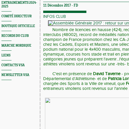
ENTRAINEMENTS 2024-
11 Décembre 2017 -
FD
2025
COMITÉ DIRECTEUR
INFOS CLUB
BOUTIQUE OFFICIELLE
Nombre de licencies en hausse (424), re
interclubs (48002), record de médaillés nationa
RECORDS DU CLUB
champion de France promotion chez les CA-JU f
chez les Cadets, Espoirs et Masters, une sélect
MARCHE NORDIQUE
podium national pour le 4x400 masculins, ma
dynamique, courses hors stade et trail en ple
LIENS
catégories jeunes qui préparent l'avenir...l'équ
athlètes vinoliens sont revenus sur une -très- 
CONTACTS VSA
C'est en présence de
David Taverne
- pr
NEWSLETTER VSA
Départemental d'Athlétisme- et de
Patricia Lo
chargée des Sports à la Ville de vineuil, que
F
entraineurs vinoliens sont revenus sur l'année