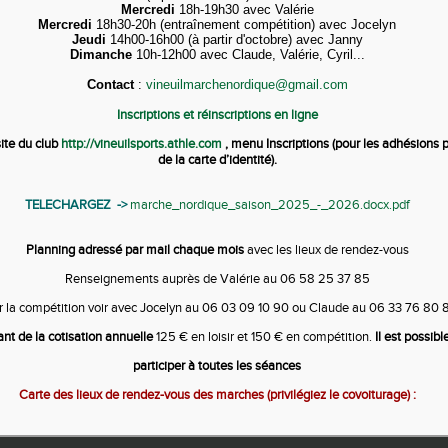
Mercredi
18h-19h30 avec Valérie
Mercredi
18h30-20h (entraînement compétition) avec Jocelyn
Jeudi
14h00-16h00 (à partir d'octobre) avec Janny
Dimanche
10h-12h00 avec Claude, Valérie, Cyril...
Contact
:
vineuilmarchenordique@gmail.com
Inscriptions et réinscriptions en ligne
site du club
http://vineuilsports.athle.com
, menu Inscriptions (pour les adhésions p
de la carte d’identité).
TELECHARGEZ ->
marche_nordique_saison_2025_-_2026.docx.pdf
Planning adressé par mail chaque mois
avec les lieux de rendez-vous
Renseignements auprès de Valérie au 06 58 25 37 85
 la compétition voir avec Jocelyn au 06 03 09 10 90 ou
Claude au 06 33 76 80 
nt de la cotisation annuelle
125 € en loisir et 150 € en compétition.
Il est possibl
participer à toutes les séances
Carte des lieux de rendez-vous des marches (privilégiez le covoiturage) :