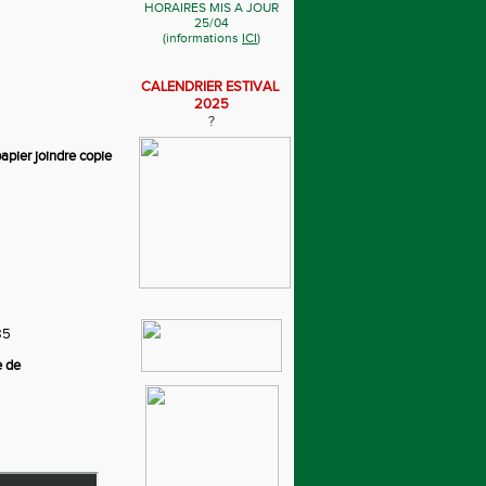
HORAIRES MIS A JOUR
25/04
(informations
ICI
)
CALENDRIER ESTIVAL
2025
?
apier joindre copie
85
e de