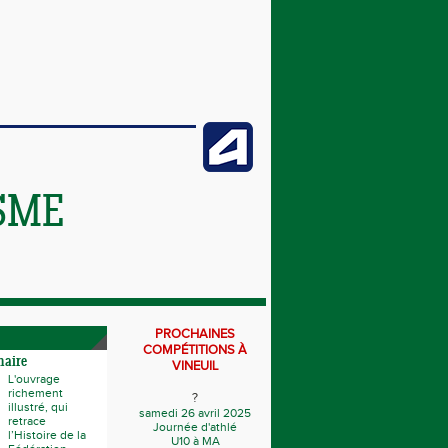
SME
PROCHAINES
COMPÉTITIONS À
naire
VINEUIL
L'ouvrage
richement
?
illustré, qui
samedi 26 avril 2025
retrace
Journée d'athlé
l’Histoire de la
U10 à MA