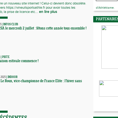
re un nouveau site internet ! Celui-ci devient donc obsolète.
ers https://vineuilsportsathle.fr pour avoir toutes les
d'Athlétisme.
b, la prise de licence etc....
en lire plus
PARTENAIRE
25
|
INFOS CLUB
SA le mercredi 2 juillet : fêtons cette année tous ensemble !
5
|
PISTE
saison estivale commence !
 2025
|
INDOOR
 Le Roux, vice-championne de France Elite : l’hiver sans