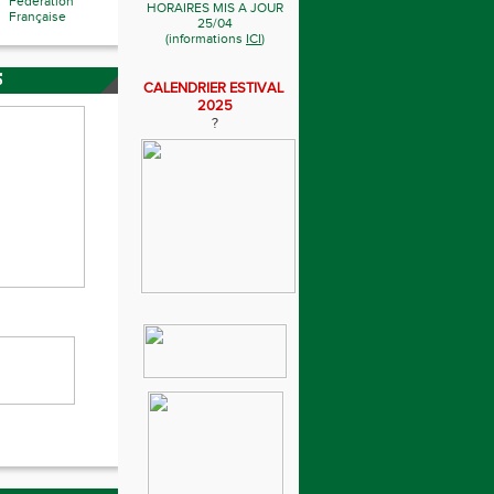
Fédération
HORAIRES MIS A JOUR
Française
25/04
(informations
ICI
)
S
CALENDRIER ESTIVAL
2025
?