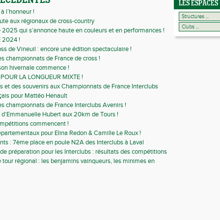
RÉCÉDENTES
LES ESPACES
à l’honneur !
ute aux régionaux de cross-country
2025 qui s’annonce haute en couleurs et en performances !
 2024 !
s de Vineuil : encore une édition spectaculaire !
les championnats de France de cross !
son hivernale commence !
 POUR LA LONGUEUR MIXTE !
s et des souvenirs aux Championnats de France Interclubs
çais pour Mattéo Henault
les championnats de France Interclubs Avenirs !
e d’Emmanuelle Hubert aux 20km de Tours !
ompétitions commencent !
partementaux pour Elina Redon & Camille Le Roux !
nts : 7ème place en poule N2A des Interclubs à Laval
e préparation pour les Interclubs : résultats des compétitions
é tour régional : les benjamins vainqueurs, les minimes en
our la finale nationale