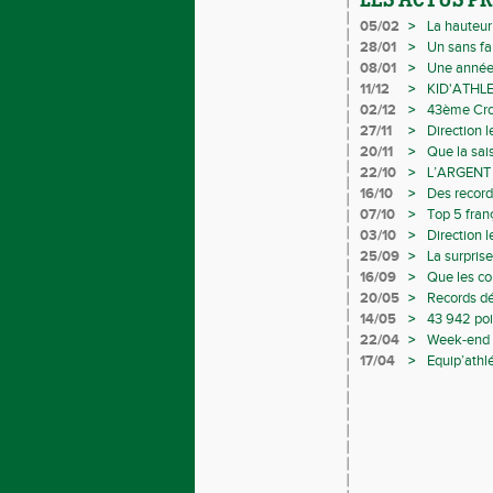
LES ACTUS P
05/02
>
La hauteur 
28/01
>
Un sans fa
08/01
>
Une année 
11/12
>
KID'ATHLE
02/12
>
43ème Cros
27/11
>
Direction 
20/11
>
Que la sai
22/10
>
L’ARGENT
16/10
>
Des record
Avenirs
07/10
>
Top 5 fran
03/10
>
Direction 
25/09
>
La surpris
16/09
>
Que les c
20/05
>
Records dé
14/05
>
43 942 poi
22/04
>
Week-end d
17/04
>
Equip’athl
ballotage p